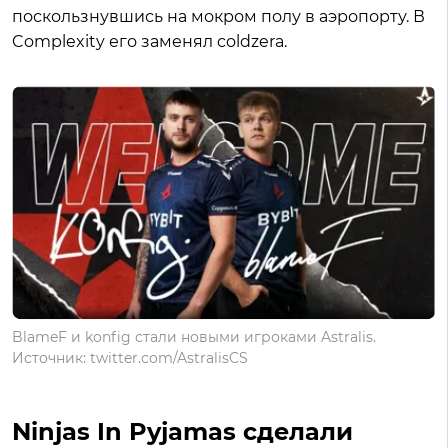
поскользнувшись на мокром полу в аэропорту. В
Complexity его заменял coldzera.
BlameF и konfig стали новыми игроками Astralis.
Источник: twitter.com/AstralisCS
Ninjas In Pyjamas сделали