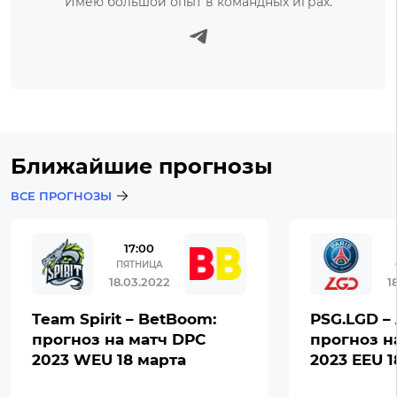
Имею большой опыт в командных играх.
Ближайшие прогнозы
ВСЕ ПРОГНОЗЫ
17:00
ПЯТНИЦА
18.03.2022
1
Team Spirit – BetBoom:
PSG.LGD – 
прогноз на матч DPC
прогноз н
2023 WEU 18 марта
2023 EEU 1