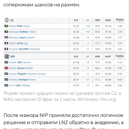
соперникам шансов на размен.
Plopski провел худшую серию на турнире против G2, а
NiKo настрелял 51 фраг за 2 карты. Источник: hltv.org
После мажора NIP приняли достаточно логичное
решение и отправили LNZ обратно в академию, а