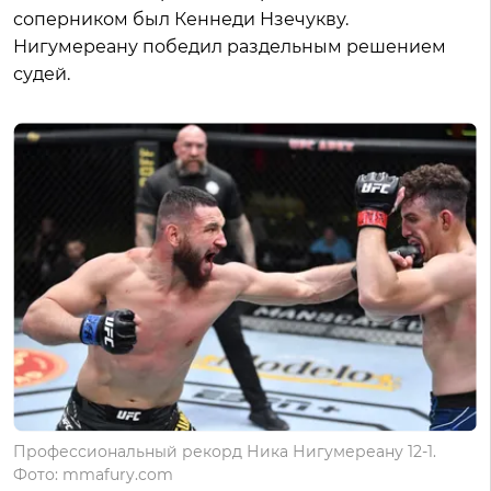
соперником был Кеннеди Нзечукву.
Нигумереану победил раздельным решением
судей.
Профессиональный рекорд Ника Нигумереану 12-1.
Фото: mmafury.com