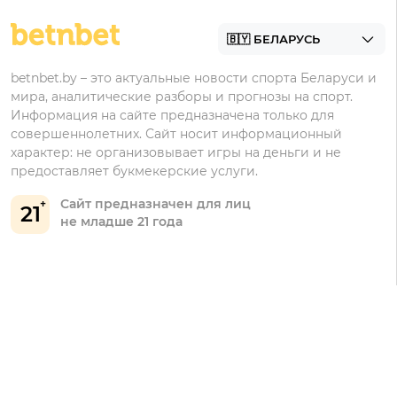
Контакты
Винлайн
Промокоды Фонбет
Марафонбет
Бонусы Бетера
betnbet.by – это актуальные новости спорта Беларуси и
Бонусы Винлайн
мира, аналитические разборы и прогнозы на спорт.
Информация на сайте предназначена только для
совершеннолетних. Сайт носит информационный
характер: не организовывает игры на деньги и не
предоставляет букмекерские услуги.
Сайт предназначен для лиц
21
не младше 21 года