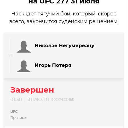
на UFC 277 31 июля
Нас ждет тягучий бой, который, скорее
всего, закончится судейским решением.
Николае Негумереану
Игорь Потеря
Завершен
01:30
31 ИЮЛЯ
|
ВОСКРЕСЕНЬЕ
UFC
Прелимы