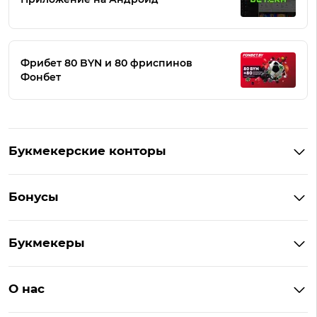
Фрибет 80 BYN и 80 фриспинов
Фонбет
Букмекерские конторы
Букмекеры Беларуси
Бонусы
Букмекеры на Андроид
Кешбэк
Букмекеры с бонусом
Букмекеры
Бонус на депозит
Букмекеры с приложениями
Betera
Промокоды
БК для ставок на киберспорт
О нас
Фонбет
Фрибеты
БК для ставок на футбол