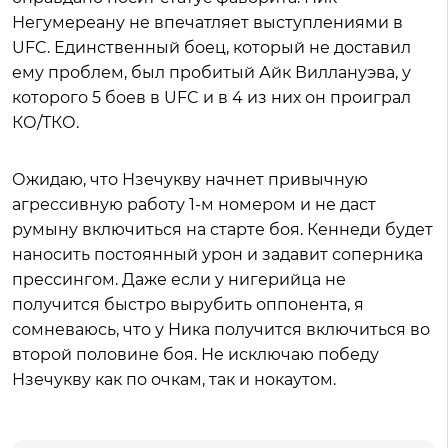
Негумереану не впечатляет выступлениями в
UFC. Единственный боец, который не доставил
ему проблем, был пробитый Айк Виллануэва, у
которого 5 боев в UFC и в 4 из них он проиграл
КО/ТКО.
Ожидаю, что Нзечукву начнет привычную
агрессивную работу 1-м номером и не даст
румыну включиться на старте боя. Кеннеди будет
наносить постоянный урон и задавит соперника
прессингом. Даже если у нигерийца не
получится быстро вырубить оппонента, я
сомневаюсь, что у Ника получится включиться во
второй половине боя. Не исключаю победу
Нзечукву как по очкам, так и нокаутом.