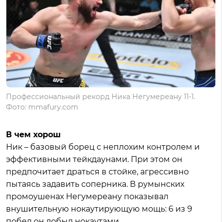
Профессиональный рекорд Ника Негумереану 11-1.
Фото: mmafury.com
В чем хорош
Ник – базовый борец с неплохим контролем и
эффективными тейкдаунами. При этом он
предпочитает драться в стойке, агрессивно
пытаясь задавить соперника. В румынских
промоушенах Негумереану показывал
внушительную нокаутирующую мощь: 6 из 9
побед он добыл нокаутами.