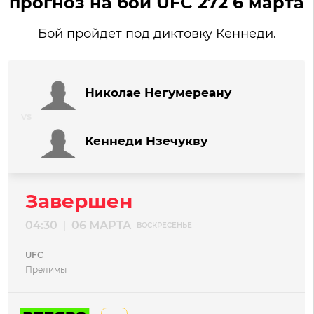
прогноз на бой UFC 272 6 марта
Бой пройдет под диктовку Кеннеди.
Николае Негумереану
Кеннеди Нзечукву
Завершен
04:30
06 МАРТА
|
ВОСКРЕСЕНЬЕ
UFC
Прелимы