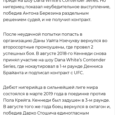
придя на шоу Dana White’s Contender Series. Но
нигериец показал неубедительное выступление,
победив Антона Березина раздельным
решением судей, и не получил контракт.
После неудачной попытки попасть в
организацию Даны Уайта Нзечукву вернулся во
второсортные промоушены, где провел 2
успешных боя. В августе 2018-го Кеннеди снова
принял участие на шоу Dana White’s Contender
Series, где нокаутировал в 1-м раунде Денниса
Брайанта и подписал контракт с UFC.
Дебют нигерийца в сильнейшей лиге мира
состоялся в марте 2019 года в поединке против
Пола Крейга. Кеннеди был задушен в 3-м раунде.
В августе того же года боец вернулся в октагон и,
победив Дарко Стошича единогласным