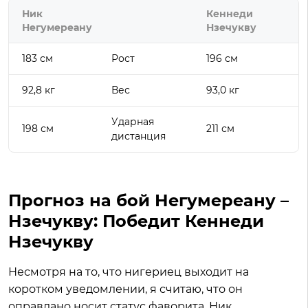
Ник
Кеннеди
Негумереану
Нзечукву
183 см
Рост
196 см
92,8 кг
Вес
93,0 кг
Ударная
198 см
211 см
дистанция
Прогноз на бой Негумереану –
Нзечукву: Победит Кеннеди
Нзечукву
Несмотря на то, что нигериец выходит на
коротком уведомлении, я считаю, что он
оправдано носит статус фаворита. Ник