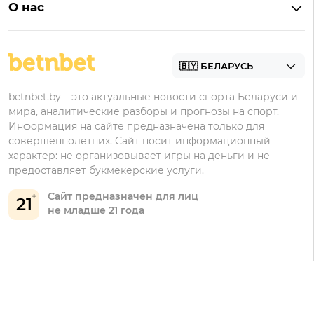
БК для ставок на киберспорт
О нас
Фонбет
Фрибеты
БК для ставок на футбол
Контакты
Винлайн
Промокоды Фонбет
Марафонбет
Бонусы Бетера
betnbet.by – это актуальные новости спорта Беларуси и
Бонусы Винлайн
мира, аналитические разборы и прогнозы на спорт.
Информация на сайте предназначена только для
совершеннолетних. Сайт носит информационный
характер: не организовывает игры на деньги и не
предоставляет букмекерские услуги.
Сайт предназначен для лиц
21
не младше 21 года