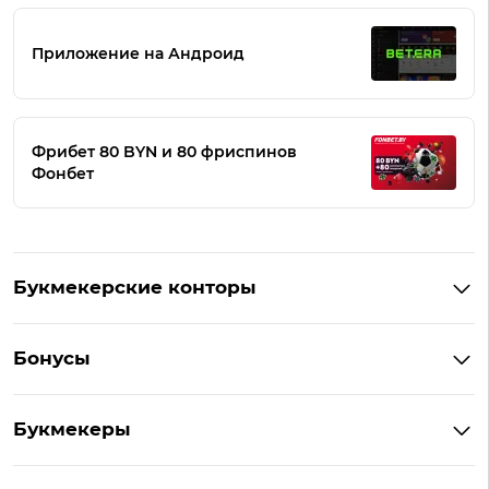
Приложение на Андроид
Фрибет 80 BYN и 80 фриспинов
Фонбет
Букмекерские конторы
Букмекеры Беларуси
Бонусы
Букмекеры на Андроид
Кешбэк
Букмекеры с бонусом
Букмекеры
Бонус на депозит
Букмекеры с приложениями
Betera
Промокоды