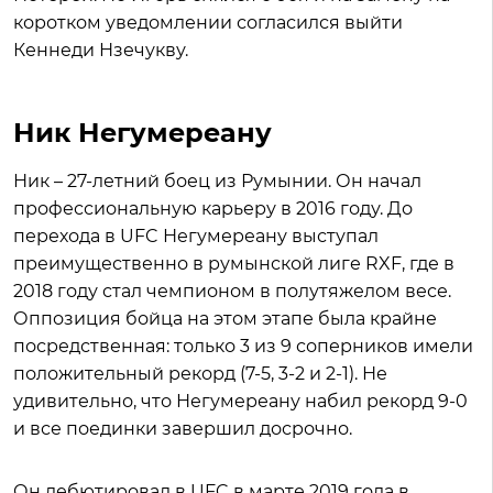
коротком уведомлении согласился выйти
Кеннеди Нзечукву.
Ник Негумереану
Ник – 27-летний боец из Румынии. Он начал
профессиональную карьеру в 2016 году. До
перехода в UFC Негумереану выступал
преимущественно в румынской лиге RXF, где в
2018 году стал чемпионом в полутяжелом весе.
Оппозиция бойца на этом этапе была крайне
посредственная: только 3 из 9 соперников имели
положительный рекорд (7-5, 3-2 и 2-1). Не
удивительно, что Негумереану набил рекорд 9-0
и все поединки завершил досрочно.
Он дебютировал в UFC в марте 2019 года в