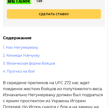
1.69
СДЕЛАТЬ СТАВКУ
Содержание
1.
Ник Негумереану
2.
Кеннеди Нзечукву
3.
Физическая форма бойцов
4.
Прогноз на бой
В середине прелимов на UFC 272 нас ждет
поединок жестких бойцов из полутяжелого веса.
Изначально Негумереану должен был подраться
с ярким проспектом из Украины Игорем
Потерей. Но Игорь снялся с боя и на замену на