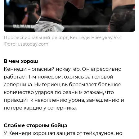
Профессиональный рекорд Кеннеди Нзечукву 9-2.
Фото: usatoday.com
В чем хорош
Кеннеди – опасный нокаутер. Он агрессивно
работает 1-м номером, охотясь за головой
соперника. Нигериец выбрасывает большое
количество ударов по разным этажам, что
приводит к накоплению урона, замедлению и
потере кардио у соперника.
Слабые стороны бойца
У Кеннеди хорошая защита от тейкдаунов, но