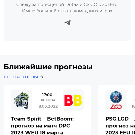
Слежу за про-сценой Dota2 и CS:GO с 2013-го.
Имею большой опыт в командных играх.
Ближайшие прогнозы
ВСЕ ПРОГНОЗЫ
17:00
ПЯТНИЦА
18.03.2022
1
Team Spirit – BetBoom:
PSG.LGD – 
прогноз на матч DPC
прогноз н
2023 WEU 18 марта
2023 EEU 1