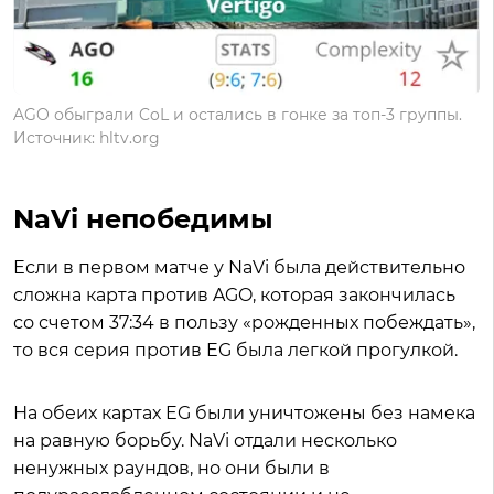
AGO обыграли CoL и остались в гонке за топ-3 группы.
Источник: hltv.org
NaVi непобедимы
Если в первом матче у NaVi была действительно
сложна карта против AGO, которая закончилась
со счетом 37:34 в пользу «рожденных побеждать‎»‎,
то вся серия против EG была легкой прогулкой.
На обеих картах EG были уничтожены без намека
на равную борьбу. NaVi отдали несколько
ненужных раундов, но они были в