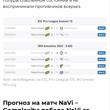
полурасслабленном состоянии и не
воспринимали противников всерьез.
NaVi непобедимы на ESL Pro League S15. Источник:
hltv.org
Прогноз на матч NaVi –