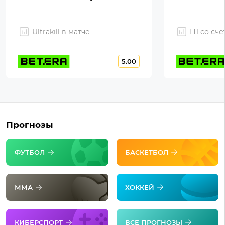
Ultrakill в матче
П1 со сче
5.00
Прогнозы
ФУТБОЛ
БАСКЕТБОЛ
ММА
ХОККЕЙ
КИБЕРСПОРТ
ВСЕ ПРОГНОЗЫ