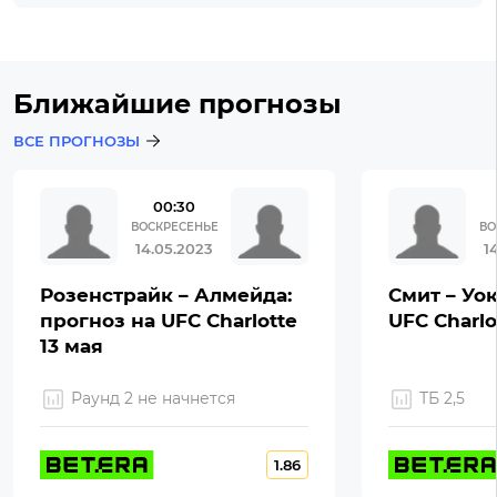
Ближайшие прогнозы
ВСЕ ПРОГНОЗЫ
00:30
ВОСКРЕСЕНЬЕ
ВО
14.05.2023
1
Розенстрайк – Алмейда:
Смит – Уок
прогноз на UFC Charlotte
UFC Charlo
13 мая
Раунд 2 не начнется
ТБ 2,5
1.86