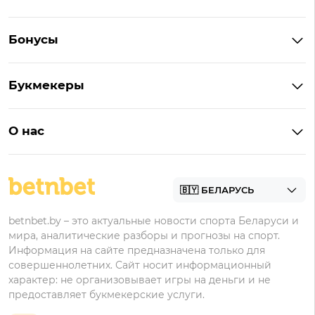
Букмекеры Беларуси
Бонусы
Букмекеры на Андроид
Кешбэк
Букмекеры с бонусом
Букмекеры
Бонус на депозит
Букмекеры с приложениями
Betera
Промокоды
БК для ставок на киберспорт
О нас
Фонбет
Фрибеты
БК для ставок на футбол
Контакты
Винлайн
Промокоды Фонбет
Марафонбет
Бонусы Бетера
betnbet.by – это актуальные новости спорта Беларуси и
Бонусы Винлайн
мира, аналитические разборы и прогнозы на спорт.
Информация на сайте предназначена только для
совершеннолетних. Сайт носит информационный
характер: не организовывает игры на деньги и не
предоставляет букмекерские услуги.