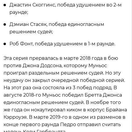
Джастин Скоггинс, победа удушением во 2-м
раунде;
Дэмиан Стасяк, победа единогласным
решением судей;
Роб Фонт, победа удушением в 1-м раунде.
Эта серия прервалась в марте 2018 года в бою
против Джона Додсона, которому Муньос
проиграл раздельным решением судей. Но эту
неудачу он закрыл очередной победной серией.
На этот раз она состояла из 3 побед подряд. В
августе 2018-го Муньос победил Бретта Джонса
единогласным решением судей. В ноябре того
же года он нокаутировал киком в корпус Брайана
Кэрроуэя. В марте 2019-го в одном из разменов в
конце первого раунда Педро отправил считать
мелочь Коди Гарбрандта.