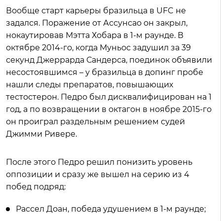
Вообще старт карьеры бразильца в UFC не
задался. Поражение от Ассунсао он закрыл,
нокаутировав Мэтта Хобара в 1-м раунде. В
октябре 2014-го, когда Муньос задушил за 39
секунд Джеррарда Сандерса, поединок объявили
несостоявшимся – у бразильца в допинг пробе
нашли следы препаратов, повышающих
тестостерон. Педро был дисквалифицирован на 1
год, а по возвращении в октагон в ноябре 2015-го
он проиграл раздельным решением судей
Джимми Ривере.
После этого Педро решил понизить уровень
оппозиции и сразу же вышел на серию из 4
побед подряд:
Рассел Доан, победа удушением в 1-м раунде;