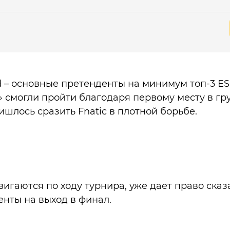
d – основные претенденты на минимум топ-3 ES
» смогли пройти благодаря первому месту в гру
ишлось сразить Fnatic в плотной борьбе.
игаются по ходу турнира, уже дает право сказа
нты на выход в финал.