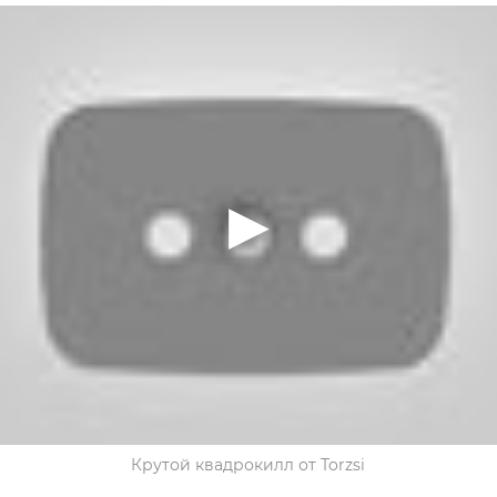
Крутой квадрокилл от Torzsi