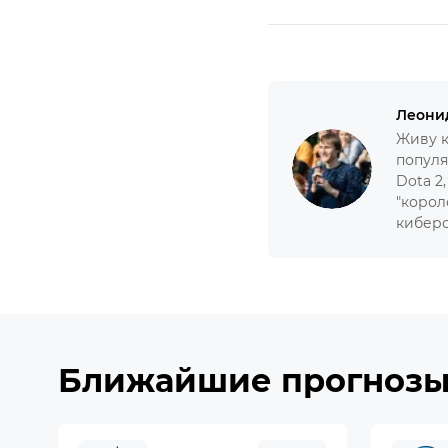
Леони
Живу к
популя
Dota 2
"корол
киберс
Ближайшие прогноз