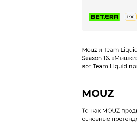
1.90
Mouz и Team Liqui
Season 16. «Мышки
вот Team Liquid пр
MOUZ
То, как MOUZ продв
основные претенде