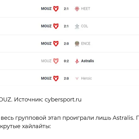
UZ. Источник: cybersport.ru
весь групповой этап проиграли лишь Astralis. 
 крутые хайлайты: