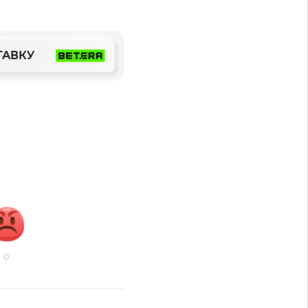
ТАВКУ
0