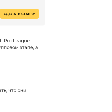
СДЕЛАТЬ СТАВКУ
L Pro League
пповом этапе, а
ть, что они