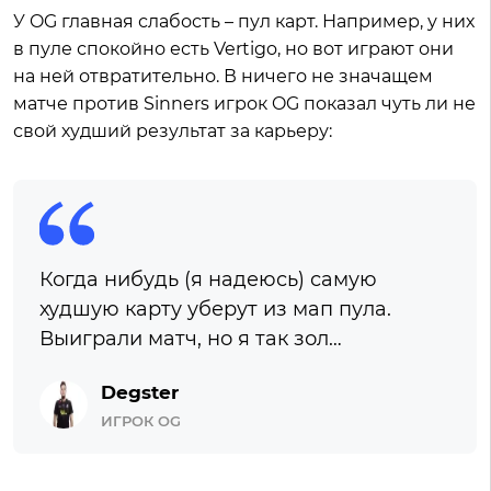
У OG главная слабость – пул карт. Например, у них
в пуле спокойно есть Vertigo, но вот играют они
на ней отвратительно. В ничего не значащем
матче против Sinners игрок OG показал чуть ли не
свой худший результат за карьеру:
Когда нибудь (я надеюсь) самую
худшую карту уберут из мап пула.
Выиграли матч, но я так зол…
Degster
ИГРОК OG