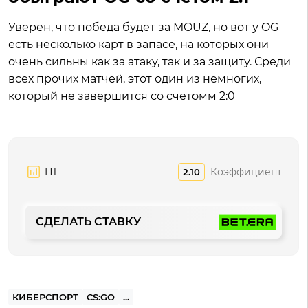
Уверен, что победа будет за MOUZ, но вот у OG
есть несколько карт в запасе, на которых они
очень сильны как за атаку, так и за защиту. Среди
всех прочих матчей, этот один из немногих,
который не завершится со счетомм 2:0
П1
Коэффициент
2.10
СДЕЛАТЬ СТАВКУ
КИБЕРСПОРТ
CS:GO
...