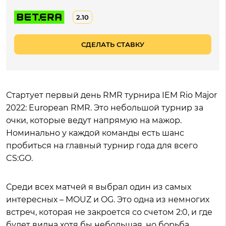
2.10
СДЕЛАТЬ СТАВКУ
Стартует первый день RMR турнира IEM Rio Major
2022: European RMR. Это небольшой турнир за
очки, которые ведут напрямую на мажор.
Номинально у каждой команды есть шанс
пробиться на главный турнир года для всего
CS:GO.
Среди всех матчей я выбрал один из самых
интересных – MOUZ и OG. Это одна из немногих
встреч, которая не закроется со счетом 2:0, и где
будет видна хотя бы небольшая, но борьба.