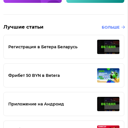
Лучшие статьи
БОЛЬШЕ
Регистрация в Бетера Беларусь
Фрибет 50 BYN в Betera
Приложение на Андроид