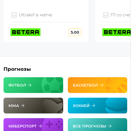
Ultrakill в матче
П1 со сче
5.00
Прогнозы
ФУТБОЛ
БАСКЕТБОЛ
ММА
ХОККЕЙ
КИБЕРСПОРТ
ВСЕ ПРОГНОЗЫ