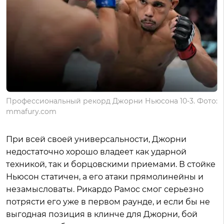
Профессиональный рекорд Джорни Ньюсона 10-3. Фото:
mmafury.com
При всей своей универсальности, Джорни
недостаточно хорошо владеет как ударной
техникой, так и борцовскими приемами. В стойке
Ньюсон статичен, а его атаки прямолинейны и
незамысловаты. Рикардо Рамос смог серьезно
потрясти его уже в первом раунде, и если бы не
выгодная позиция в клинче для Джорни, бой