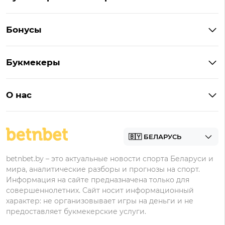
Букмекеры Беларуси
Бонусы
Букмекеры на Андроид
Кешбэк
Букмекеры с бонусом
Букмекеры
Бонус на депозит
Букмекеры с приложениями
Betera
Промокоды
БК для ставок на киберспорт
О нас
Фонбет
Фрибеты
БК для ставок на футбол
Контакты
Винлайн
Промокоды Фонбет
Марафонбет
Бонусы Бетера
betnbet.by – это актуальные новости спорта Беларуси и
Бонусы Винлайн
мира, аналитические разборы и прогнозы на спорт.
Информация на сайте предназначена только для
совершеннолетних. Сайт носит информационный
характер: не организовывает игры на деньги и не
предоставляет букмекерские услуги.