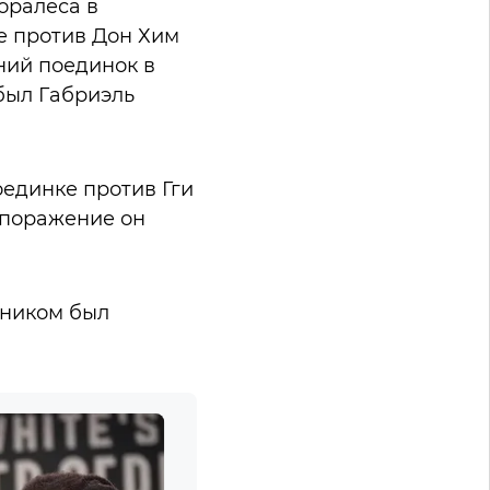
оралеса в
е против Дон Хим
ний поединок в
 был Габриэль
оединке против Гги
 поражение он
рником был