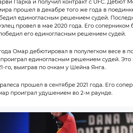
рви Парка и получил контракт с UFC. Дебют М
ира прошел в декабре того же года в поединк
обедил единогласным решением судей. Послед
уэлец провел в мае 2020 года. Его соперником
победил его единогласным решением судей.
 года Омар дебютировал в полулегком весе в п
 проиграл единогласным решением судей. Это
1-го, выиграв по очкам у Шейна Янга.
алеса прошел в сентябре 2021 года. Его сопе
ар проиграл удушением во 2-м раунде.