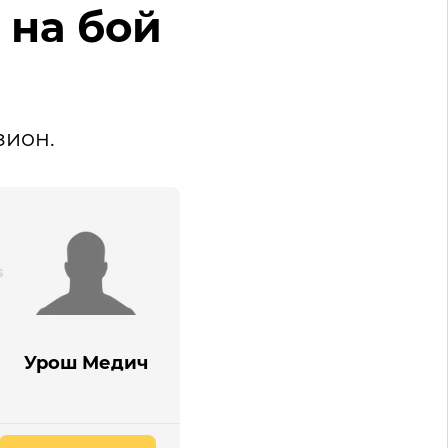
 на бой
зион.
Урош Медич