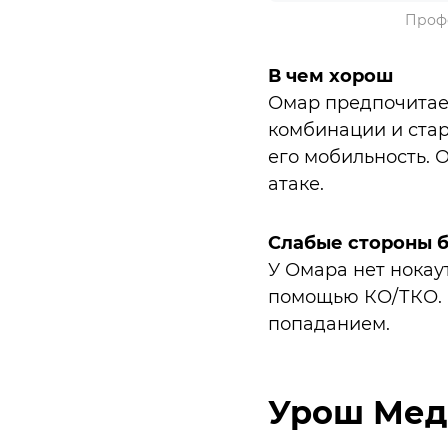
Профе
В чем хорош
Омар предпочитает
комбинации и стар
его мобильность. 
атаке.
Слабые стороны 
У Омара нет нокау
помощью КО/ТКО. О
попаданием.
Урош Мед