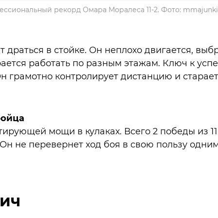
ссиональный рекорд Омара Моралеса 11-2. Фото: mmajunk
 драться в стойке. Он неплохо двигается, вы
ается работать по разным этажам. Ключ к успех
Он грамотно контролирует дистанцию и старает
бойца
тирующей мощи в кулаках. Всего 2 победы из 11
н не перевернет ход боя в свою пользу одни
ич