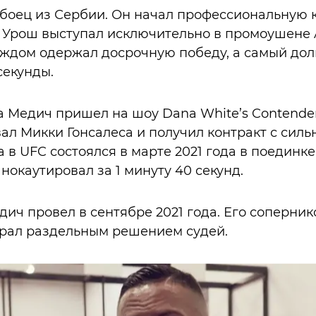
боец из Сербии. Он начал профессиональную ка
 Урош выступал исключительно в промоушене A
каждом одержал досрочную победу, а самый до
секунды.
а Медич пришел на шоу Dana White’s Contender S
ал Микки Гонсалеса и получил контракт с сил
 в UFC состоялся в марте 2021 года в поединк
 нокаутировал за 1 минуту 40 секунд.
ич провел в сентябре 2021 года. Его соперни
грал раздельным решением судей.