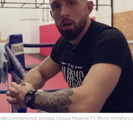
фессиональный рекорд Уроша Медича 7-1. Фото: mmafury.