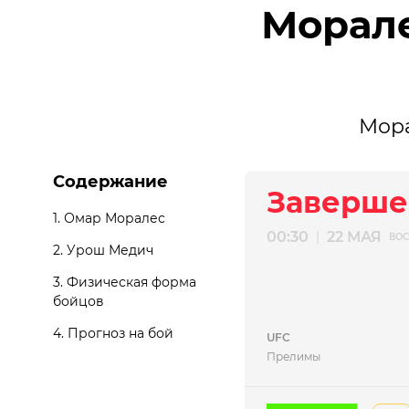
Морале
Мора
Содержание
Заверше
1.
Омар Моралес
00:30
22 МАЯ
|
ВОС
2.
Урош Медич
3.
Физическая форма
бойцов
4.
Прогноз на бой
UFC
Прелимы