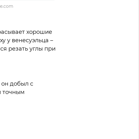
ie.com
брасывает хорошие
у у венесуэльца –
ся резать углы при
 он добыл с
м точным