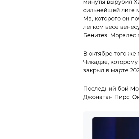
минуты вырубил Ха
сильнейшей лиге м
Ма, которого он п
легком весе венес
Бенитез. Моралес 
В октябре того же
Чикадзе, которому
закрыл в марте 202
Последний бой Мор
Джонатан Пирс. Ом