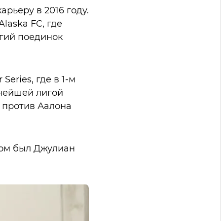
рьеру в 2016 году.
laska FC, где
лгий поединок
eries, где в 1-м
ьнейшей лигой
е против Аалона
ком был Джулиан