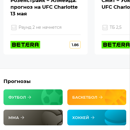
Розенстрайк – Алмейда:
Смит – Уок
прогноз на UFC Charlotte
UFC Charlo
13 мая
Раунд 2 не начнется
ТБ 2,5
1.86
Прогнозы
ФУТБОЛ
БАСКЕТБОЛ
ММА
ХОККЕЙ