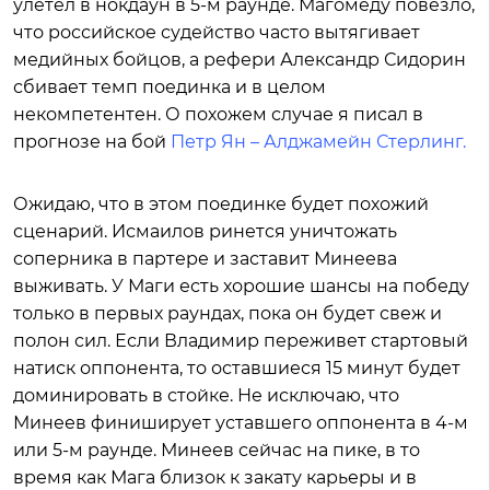
улетел в нокдаун в 5-м раунде. Магомеду повезло,
что российское судейство часто вытягивает
медийных бойцов, а рефери Александр Сидорин
сбивает темп поединка и в целом
некомпетентен. О похожем случае я писал в
прогнозе на бой
Петр Ян – Алджамейн Стерлинг.
Ожидаю, что в этом поединке будет похожий
сценарий. Исмаилов ринется уничтожать
соперника в партере и заставит Минеева
выживать. У Маги есть хорошие шансы на победу
только в первых раундах, пока он будет свеж и
полон сил. Если Владимир переживет стартовый
натиск оппонента, то оставшиеся 15 минут будет
доминировать в стойке. Не исключаю, что
Минеев финиширует уставшего оппонента в 4-м
или 5-м раунде. Минеев сейчас на пике, в то
время как Мага близок к закату карьеры и в