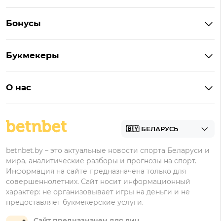
Букмекеры Беларуси
Бонусы
Букмекеры на Андроид
Кешбэк
Букмекеры с бонусом
Букмекеры
Бонус на депозит
Букмекеры с приложениями
Betera
Промокоды
БК для ставок на киберспорт
О нас
Фонбет
Фрибеты
БК для ставок на футбол
Контакты
Винлайн
Промокоды Фонбет
Марафонбет
Бонусы Бетера
betnbet.by – это актуальные новости спорта Беларуси и
Бонусы Винлайн
мира, аналитические разборы и прогнозы на спорт.
Информация на сайте предназначена только для
совершеннолетних. Сайт носит информационный
характер: не организовывает игры на деньги и не
предоставляет букмекерские услуги.
Сайт предназначен для лиц