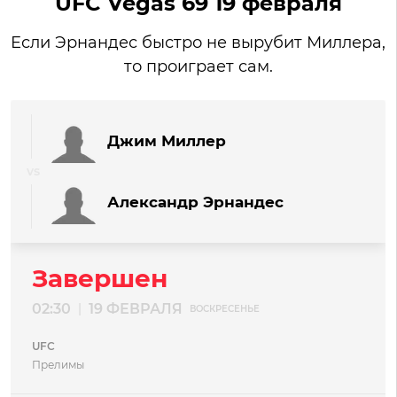
UFC Vegas 69 19 февраля
Если Эрнандес быстро не вырубит Миллера,
то проиграет сам.
Джим Миллер
Александр Эрнандес
Завершен
02:30
19 ФЕВРАЛЯ
|
ВОСКРЕСЕНЬЕ
UFC
Прелимы