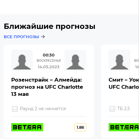
Ближайшие прогнозы
ВСЕ ПРОГНОЗЫ
00:30
ВОСКРЕСЕНЬЕ
ВО
14.05.2023
1
Розенстрайк – Алмейда:
Смит – Уок
прогноз на UFC Charlotte
UFC Charlo
13 мая
Раунд 2 не начнется
ТБ 2,5
1.86