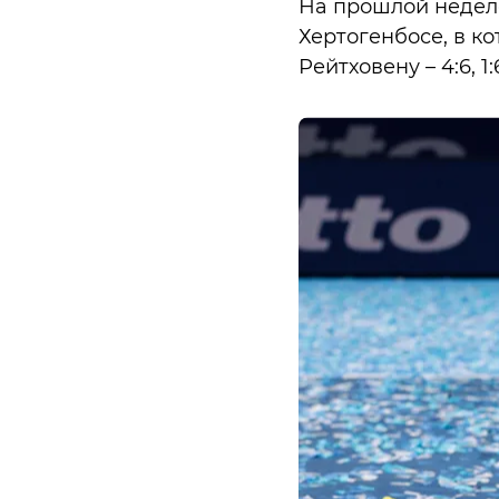
На прошлой неделе
Хертогенбосе, в к
Рейтховену – 4:6,