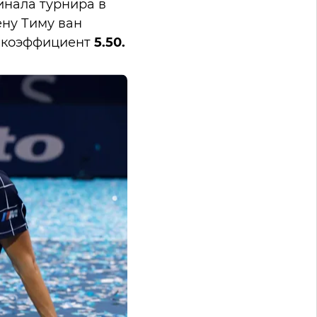
инала турнира в
ену Тиму ван
га коэффициент
5.50.