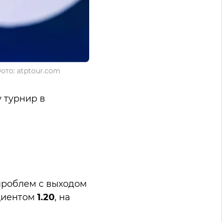
то: atptour.com
 турнир в
проблем с выходом
ициентом
1.20
, на