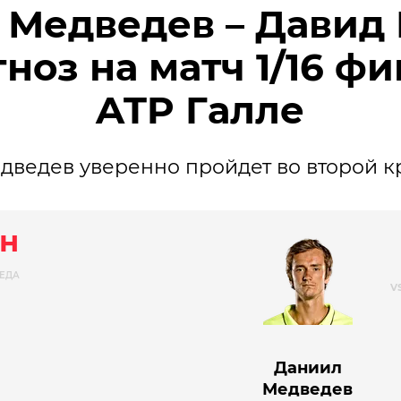
 Медведев – Давид 
ноз на матч 1/16 ф
ATP Галле
дведев уверенно пройдет во второй кр
н
ЕДА
Даниил
Медведев