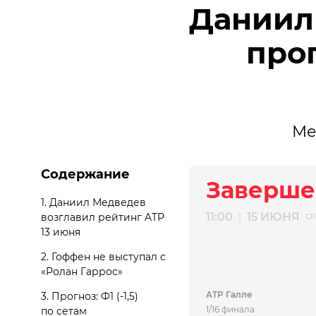
Даниил
прог
Ме
Содержание
Заверше
1.
Даниил Медведев
11:00
15 ИЮНЯ
|
возглавил рейтинг ATP
СР
13 июня
2.
Гоффен не выступал с
«Ролан Гаррос»
ATP Галле
3.
Прогноз: Ф1 (-1,5)
1/16 финала
по сетам