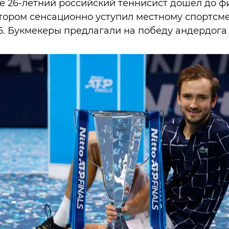
 26-летний российский теннисист дошел до ф
отором сенсационно уступил местному спортсм
 1:6. Букмекеры предлагали на победу андердо