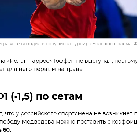
 разу не выходил в полуфинал турнира Большого шлема. Фо
а «Ролан Гаррос» Гоффен не выступал, поэтому
анет для него первым на траве.
1 (-1,5) по сетам
, что у российского спортсмена не возникнет 
а победу Медведева можно поставить с коэфф
4.60.