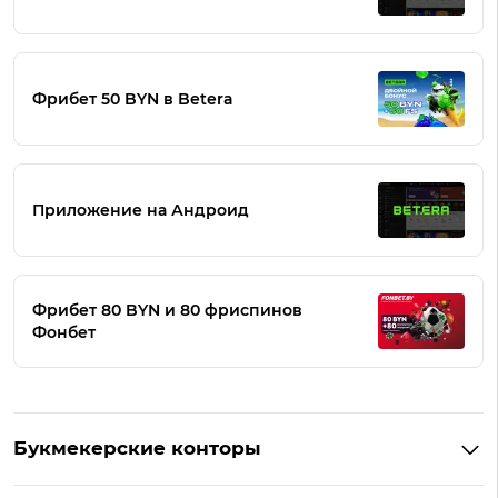
Фрибет 50 BYN в Betera
Приложение на Андроид
Фрибет 80 BYN и 80 фриспинов
Фонбет
Букмекерские конторы
Букмекеры Беларуси