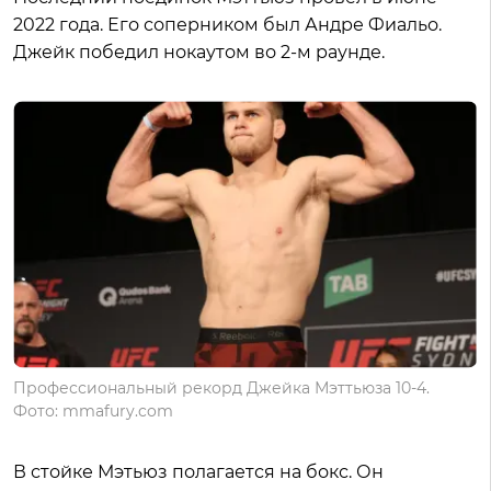
2022 года. Его соперником был Андре Фиальо.
Джейк победил нокаутом во 2-м раунде.
Профессиональный рекорд Джейка Мэттьюза 10-4.
Фото: mmafury.com
В стойке Мэтьюз полагается на бокс. Он