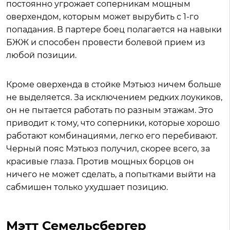
постоянно угрожает соперникам мощным
оверхендом, которым может вырубить с 1-го
попадания. В партере боец полагается на навыки
БЖЖ и способен провести болевой прием из
любой позиции.
Кроме оверхенда в стойке Мэтьюз ничем больше
не выделяется. За исключением редких лоукиков,
он не пытается работать по разным этажам. Это
приводит к тому, что соперники, которые хорошо
работают комбинациями, легко его перебивают.
Черный пояс Мэтьюз получил, скорее всего, за
красивые глаза. Против мощных борцов он
ничего не может сделать, а попытками выйти на
сабмишен только ухудшает позицию.
Мэтт Семельсбергер