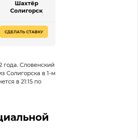
Шахтёр
Солигорск
СДЕЛАТЬ СТАВКУ
2 года. Словенский
з Солигорска в 1-м
тся в 21:15 по
циальной