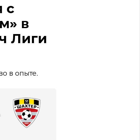
 с
м» в
тч Лиги
о в опыте.