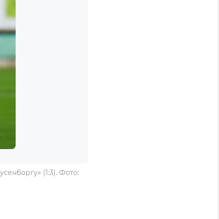
енборгу» (1:3). Фото: