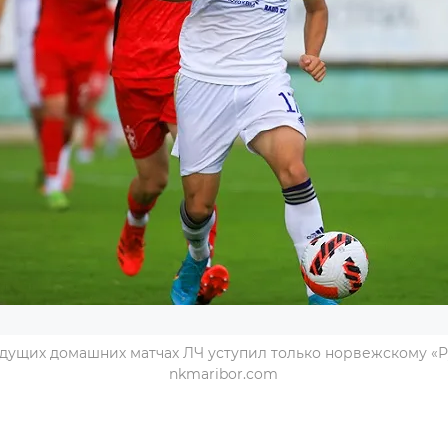
ущих домашних матчах ЛЧ уступил только норвежскому «Рус
nkmaribor.com