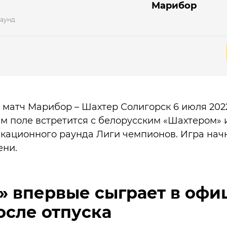
Марибор
раунд
 матч Марибор – Шахтер Солигорск 6 июля 202
м поле встретится с белорусским «Шахтером» и
кационного раунда Лиги чемпионов. Игра начне
ени.
» впервые сыграет в офи
осле отпуска