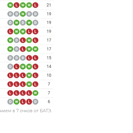
ием в 7 очков от БАТЭ.