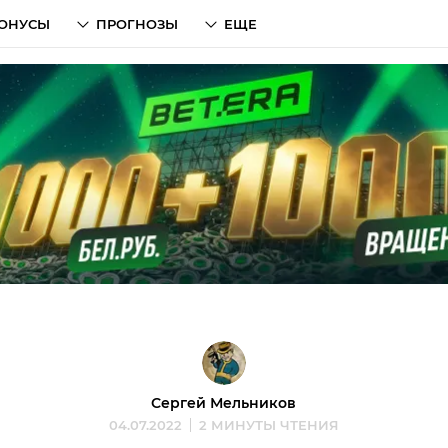
ОНУСЫ
ПРОГНОЗЫ
ЕЩЕ
Сергей Мельников
04.07.2022
2 МИНУТЫ ЧТЕНИЯ