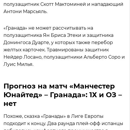
полузащитник Скотт Мактоминей и нападающий
Антони Марсьяль.
«Гранада» не может рассчитывать на
полузащитника Ян Бриса Этеки и защитника
Домингоса Дуарте, у которых также перебор
желтых карточек. Травмированы защитник
Нейдер Лосано, полузащитники Альберто Соро и
Луис Милья.
Прогноз на матч «Манчестер
Юнайтед» – Гранада»: 1Х и ОЗ –
нет
Похоже, сказка «Гранады» в Лиге Европы
подходит к концу. Два раунда плей-офф испанцы