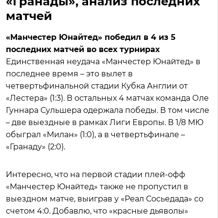
«Гранады», анализ последних
матчей
«Манчестер Юнайтед» победил в 4 из 5
последних матчей во всех турнирах
Единственная неудача «Манчестер Юнайтед» в
последнее время – это вылет в
четвертьфинальной стадии Кубка Англии от
«Лестера» (1:3). В остальных 4 матчах команда Оле
Гуннара Сульшера одержала победы. В том числе
– две выездные в рамках Лиги Европы. В 1/8 МЮ
обыграл «Милан» (1:0), а в четвертьфинале –
«Гранаду» (2:0).
Интересно, что на первой стадии плей-офф
«Манчестер Юнайтед» также не пропустил в
выездном матче, выиграв у «Реал Сосьедада» со
счетом 4:0. Добавлю, что «красные дьяволы»