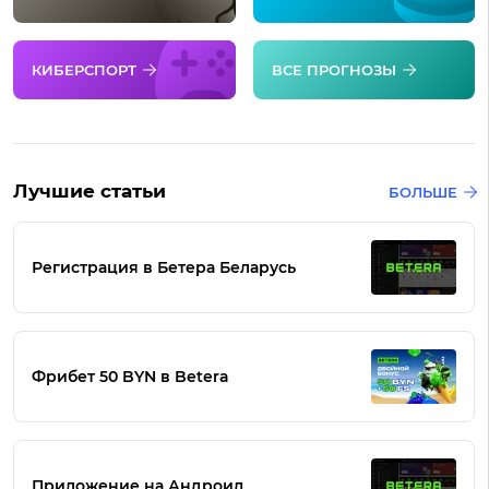
КИБЕРСПОРТ
ВСЕ ПРОГНОЗЫ
Лучшие статьи
БОЛЬШЕ
Регистрация в Бетера Беларусь
Фрибет 50 BYN в Betera
Приложение на Андроид