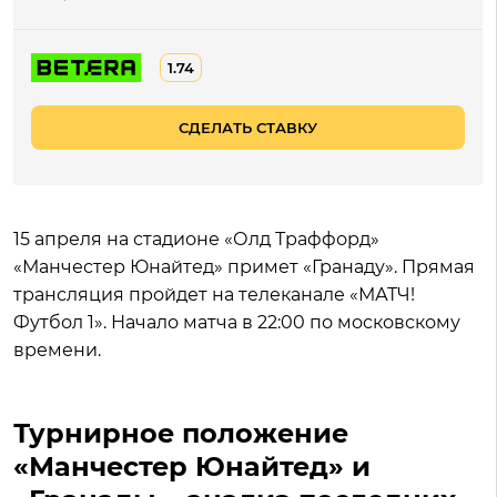
1.74
СДЕЛАТЬ СТАВКУ
15 апреля на стадионе «Олд Траффорд»
«Манчестер Юнайтед» примет «Гранаду». Прямая
трансляция пройдет на телеканале «МАТЧ!
Футбол 1». Начало матча в 22:00 по московскому
времени.
Турнирное положение
«Манчестер Юнайтед» и