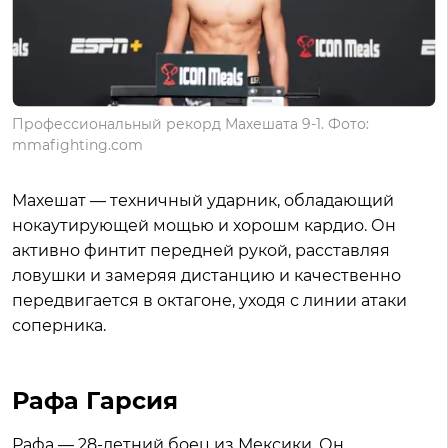
Профессиональный рекорд Махешата 9-1. Фото:
mmafighting.com
Махешат — техничный ударник, обладающий
нокаутирующей мощью и хорошм кардио. Он
активно финтит передней рукой, расставляя
ловушки и замеряя дистанцию и качественно
передвигается в октагоне, уходя с линии атаки
соперника.
Рафа Гарсия
Рафа — 28-летний боец из Мексики. Он