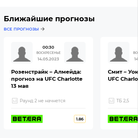
Ближайшие прогнозы
ВСЕ ПРОГНОЗЫ
00:30
ВОСКРЕСЕНЬЕ
ВО
14.05.2023
1
Розенстрайк – Алмейда:
Смит – Уок
прогноз на UFC Charlotte
UFC Charlo
13 мая
Раунд 2 не начнется
ТБ 2,5
1.86