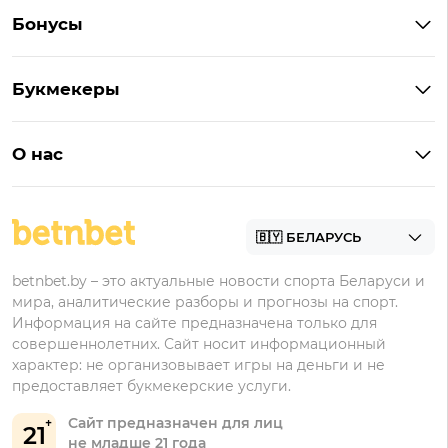
Букмекеры Беларуси
Бонусы
Букмекеры на Андроид
Кешбэк
Букмекеры с бонусом
Букмекеры
Бонус на депозит
Букмекеры с приложениями
Betera
Промокоды
БК для ставок на киберспорт
О нас
Фонбет
Фрибеты
БК для ставок на футбол
Контакты
Винлайн
Промокоды Фонбет
Марафонбет
Бонусы Бетера
betnbet.by – это актуальные новости спорта Беларуси и
Бонусы Винлайн
мира, аналитические разборы и прогнозы на спорт.
Информация на сайте предназначена только для
совершеннолетних. Сайт носит информационный
характер: не организовывает игры на деньги и не
предоставляет букмекерские услуги.
Сайт предназначен для лиц
21
не младше 21 года