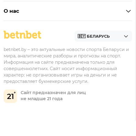
Betera
Промокоды
БК для ставок на киберспорт
О нас
Фонбет
Фрибеты
БК для ставок на футбол
Контакты
Винлайн
Промокоды Фонбет
Марафонбет
Бонусы Бетера
betnbet.by – это актуальные новости спорта Беларуси и
Бонусы Винлайн
мира, аналитические разборы и прогнозы на спорт.
Информация на сайте предназначена только для
совершеннолетних. Сайт носит информационный
характер: не организовывает игры на деньги и не
предоставляет букмекерские услуги.
Сайт предназначен для лиц
21
не младше 21 года