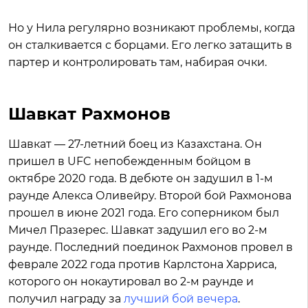
Но у Нила регулярно возникают проблемы, когда
он сталкивается с борцами. Его легко затащить в
партер и контролировать там, набирая очки.
Шавкат Рахмонов
Шавкат — 27-летний боец из Казахстана. Он
пришел в UFC непобежденным бойцом в
октябре 2020 года. В дебюте он задушил в 1-м
раунде Алекса Оливейру. Второй бой Рахмонова
прошел в июне 2021 года. Его соперником был
Мичел Празерес. Шавкат задушил его во 2-м
раунде. Последний поединок Рахмонов провел в
феврале 2022 года против Карлстона Харриса,
которого он нокаутировал во 2-м раунде и
получил награду за
лучший бой вечера
.