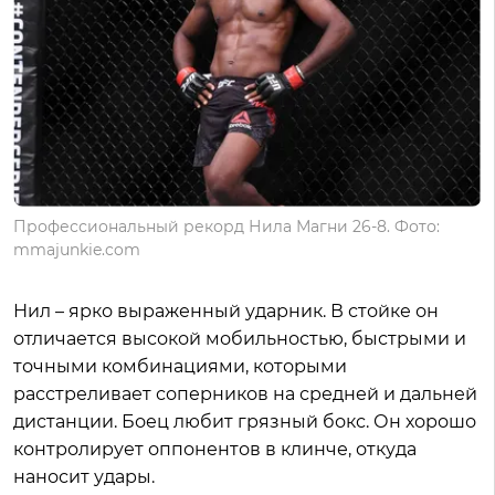
Профессиональный рекорд Нила Магни 26-8. Фото:
mmajunkie.com
Нил – ярко выраженный ударник. В стойке он
отличается высокой мобильностью, быстрыми и
точными комбинациями, которыми
расстреливает соперников на средней и дальней
дистанции. Боец любит грязный бокс. Он хорошо
контролирует оппонентов в клинче, откуда
наносит удары.