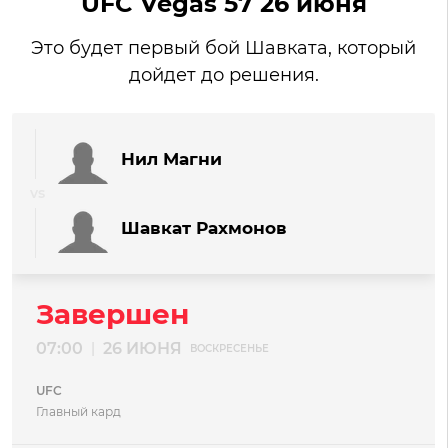
UFC Vegas 57 26 июня
Это будет первый бой Шавката, который
дойдет до решения.
Нил Магни
Шавкат Рахмонов
Завершен
07:00
26 ИЮНЯ
|
ВОСКРЕСЕНЬЕ
UFC
Главный кард