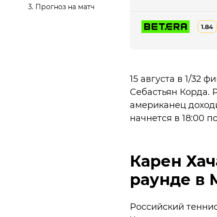
3.
Прогноз на матч
1.84
15 августа в 1/32 
Себастьян Корда. 
американец доходи
начнется в 18:00 п
Карен Хач
раунде в
Российский теннис