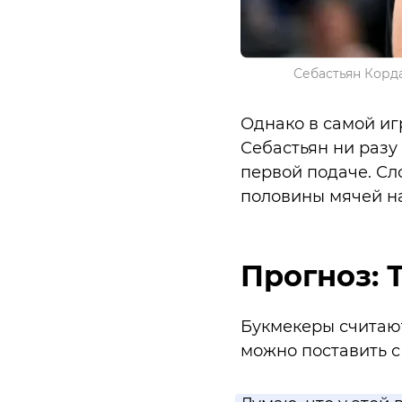
Себастьян Корда
Однако в самой иг
Себастьян ни разу
первой подаче. Сл
половины мячей на
Прогноз: Т
Букмекеры считают
можно поставить 