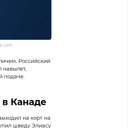
ur.com
личем. Российский
л навылет,
й подаче.
 в Канаде
ыходил на корт на
тупил шведу Элиасу