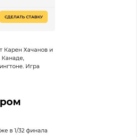
СДЕЛАТЬ СТАВКУ
ют Карен Хачанов и
 Канаде,
ингтоне. Игра
ором
же в 1/32 финала