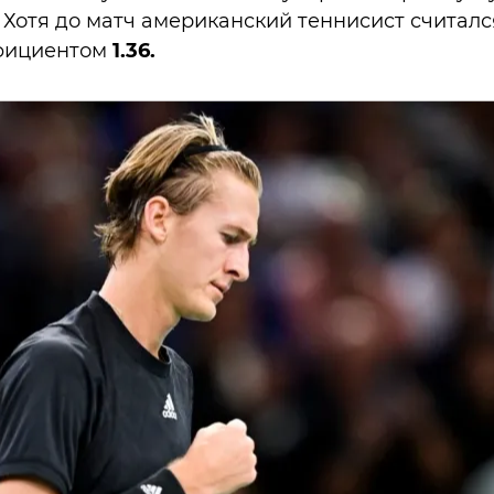
3:6. Хотя до матч американский теннисист счита
фициентом
1.36.