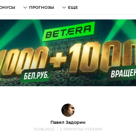
ОНУСЫ
ПРОГНОЗЫ
ЕЩЕ
Павел Задорин
15.08.2022
2 МИНУТЫ ЧТЕНИЯ