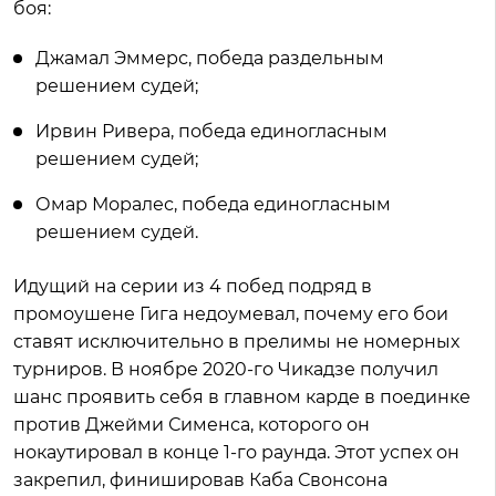
боя:
Джамал Эммерс, победа раздельным
решением судей;
Ирвин Ривера, победа единогласным
решением судей;
Омар Моралес, победа единогласным
решением судей.
Идущий на серии из 4 побед подряд в
промоушене Гига недоумевал, почему его бои
ставят исключительно в прелимы не номерных
турниров. В ноябре 2020-го Чикадзе получил
шанс проявить себя в главном карде в поединке
против Джейми Сименса, которого он
нокаутировал в конце 1-го раунда. Этот успех он
закрепил, финишировав Каба Свонсона