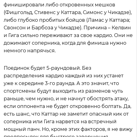
финишировали либо откровенных мешков
(Фишгольд, Стивенс у Каттара, Симонс у Чикадзе),
либо глубоко пробитых бойцов (Ламас у Каттара;
Свонсон и Барбоза у Чикадзе). Причина – Келвин
и Гига сильно переживают за свое кардио. Они не
дожимают соперника, когда для финиша нужно
немного напрячься.
Поединок будет 5-раундовый. Без
распределения кардио каждый из них устанет
уже к середине 3-го раунда. А это значит, что
спортсмены будут выходить из разменов чуть
раньше, чем нужно, и не начнут обострять атаку,
если оппонента не будет откровенно болтать. Да,
есть шанс, что Каттар не заметит опасный кик от
соперника или Гига нарвется на встречный
мощный панч. Но, кроме этих факторов, я не вижу
предпосылок для быстрого завершения