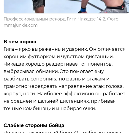
Профессиональный рекорд Гиги Чикадзе 14-2. Фото:
mmajunkie.com
В чем хорош
Гига – ярко выраженный ударник. Он отличается
хорошим футворком и чувством дистанции.
Чикадзе хорошо раздергивает оппонентов,
выбрасывая обманки. Это помогает ему
разбивать соперника по разным этажам и
грамотно чередовать направление атак: голова,
корпус, ноги. Наиболее эффективно он работает
на средней и дальней дистанциях, прибивая
точные комбинации и набирая очки.
Слабые стороны бойца
Чикадзе – аккуратный боец. Он избегает риска,