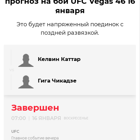
прогноз на бой UFC Vegas 46 16
января
Это будет напряженный поединок с
поздней развязкой.
Келвин Каттар
Гига Чикадзе
Завершен
07:00
16 ЯНВАРЯ
|
ВОСКРЕСЕНЬЕ
UFC
Главное событие вечера