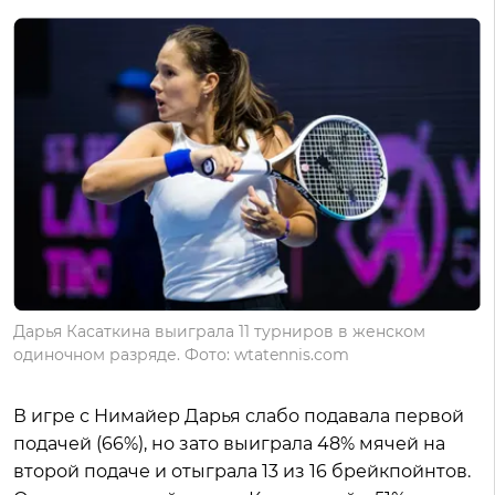
Дарья Касаткина выиграла 11 турниров в женском
одиночном разряде. Фото: wtatennis.com
В игре с Нимайер Дарья слабо подавала первой
подачей (66%), но зато выиграла 48% мячей на
второй подаче и отыграла 13 из 16 брейкпойнтов.