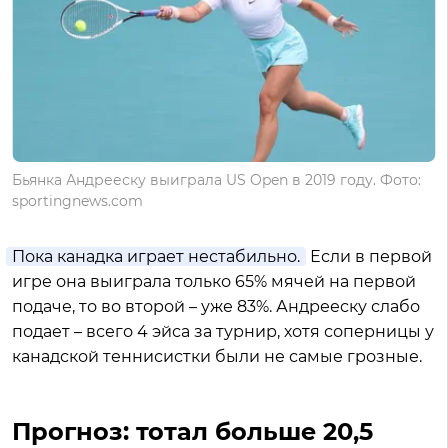
Бьянка Андрееску выиграла US Open в 2019 году. Фото:
sportingnews.com
Пока канадка играет нестабильно.
Если в первой
игре она выиграла только 65% мячей на первой
подаче, то во второй – уже 83%. Андрееску слабо
подает – всего 4 эйса за турнир, хотя соперницы у
канадской теннисистки были не самые грозные.
Прогноз: тотал больше 20,5