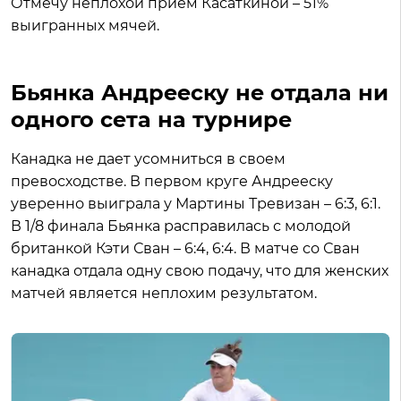
Отмечу неплохой прием Касаткиной – 51%
выигранных мячей.
Бьянка Андрееску не отдала ни
одного сета на турнире
Канадка не дает усомниться в своем
превосходстве. В первом круге Андрееску
уверенно выиграла у Мартины Тревизан – 6:3, 6:1.
В 1/8 финала Бьянка расправилась с молодой
британкой Кэти Сван – 6:4, 6:4. В матче со Сван
канадка отдала одну свою подачу, что для женских
матчей является неплохим результатом.