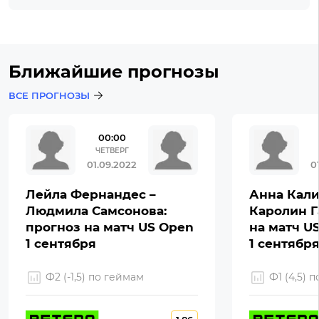
Ближайшие прогнозы
ВСЕ ПРОГНОЗЫ
00:00
ЧЕТВЕРГ
01.09.2022
0
Лейла Фернандес –
Анна Кали
Людмила Самсонова:
Каролин Г
прогноз на матч US Open
на матч U
1 сентября
1 сентябр
Ф2 (-1,5) по геймам
Ф1 (4,5) 