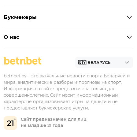
Букмекеры на Андроид
Кешбэк
Букмекеры с бонусом
Букмекеры
Бонус на депозит
Букмекеры с приложениями
Betera
Промокоды
БК для ставок на киберспорт
О нас
Фонбет
Фрибеты
БК для ставок на футбол
Контакты
Винлайн
Промокоды Фонбет
Марафонбет
Бонусы Бетера
betnbet.by – это актуальные новости спорта Беларуси и
Бонусы Винлайн
мира, аналитические разборы и прогнозы на спорт.
Информация на сайте предназначена только для
совершеннолетних. Сайт носит информационный
характер: не организовывает игры на деньги и не
предоставляет букмекерские услуги.
Сайт предназначен для лиц
21
не младше 21 года