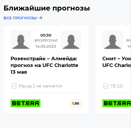
Ближайшие прогнозы
ВСЕ ПРОГНОЗЫ
00:30
ВОСКРЕСЕНЬЕ
ВО
14.05.2023
1
Розенстрайк – Алмейда:
Смит – Уок
прогноз на UFC Charlotte
UFC Charlo
13 мая
Раунд 2 не начнется
ТБ 2,5
1.86