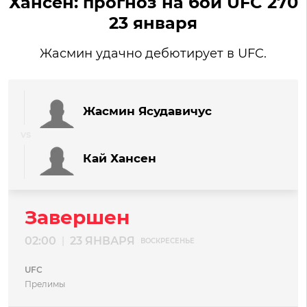
Хансен: прогноз на бой UFC 270
23 января
Жасмин удачно дебютирует в UFC.
Жасмин Ясудавичус
Кай Хансен
Завершен
02:00
23 ЯНВАРЯ
|
ВОСКРЕСЕНЬЕ
UFC
Прелимы