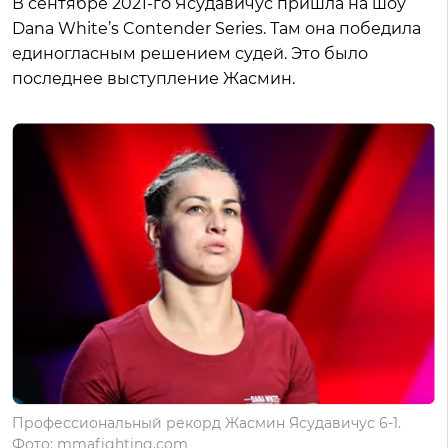
В сентябре 2021-го Ясудавичус пришла на шоу
Dana White’s Contender Series. Там она победила
единогласным решением судей. Это было
последнее выступление Жасмин.
Профессиональный рекорд Жасмин Ясудавичус 6-1.
Фото: mmafighting.com