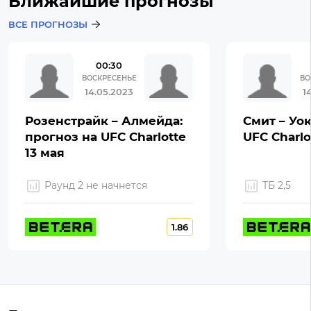
Ближайшие прогнозы
ВСЕ ПРОГНОЗЫ
00:30
ВОСКРЕСЕНЬЕ
ВО
14.05.2023
1
Розенстрайк – Алмейда:
Смит – Уок
прогноз на UFC Charlotte
UFC Charlo
13 мая
Раунд 2 не начнется
ТБ 2,5
1.86