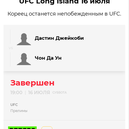
UFC Long Island 16 июля
Кореец останется непобежденным в UFC.
Дастин Джейкоби
Чон Да Ун
Завершен
19:00
16 ИЮЛЯ
|
СУББОТА
UFC
Прелимы