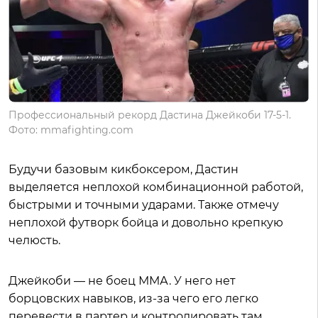
Профессиональный рекорд Дастина Джейкоби 17-5-1.
Фото: mmafighting.com
Будучи базовым кикбоксером, Дастин
выделяется неплохой комбинационной работой,
быстрыми и точными ударами. Также отмечу
неплохой футворк бойца и довольно крепкую
челюсть.
Джейкоби — не боец ММА. У него нет
борцовских навыков, из-за чего его легко
перевести в партер и контролировать там.