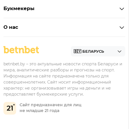
Кешбэк
Букмекеры с бонусом
Букмекеры
Бонус на депозит
Букмекеры с приложениями
Betera
Промокоды
БК для ставок на киберспорт
О нас
Фонбет
Фрибеты
БК для ставок на футбол
Контакты
Винлайн
Промокоды Фонбет
Марафонбет
Бонусы Бетера
betnbet.by – это актуальные новости спорта Беларуси и
Бонусы Винлайн
мира, аналитические разборы и прогнозы на спорт.
Информация на сайте предназначена только для
совершеннолетних. Сайт носит информационный
характер: не организовывает игры на деньги и не
предоставляет букмекерские услуги.
Сайт предназначен для лиц
21
не младше 21 года