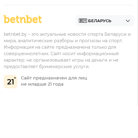
Фрибеты
БК для ставок на футбол
Контакты
Винлайн
Промокоды Фонбет
Марафонбет
Бонусы Бетера
betnbet.by – это актуальные новости спорта Беларуси и
Бонусы Винлайн
мира, аналитические разборы и прогнозы на спорт.
Информация на сайте предназначена только для
совершеннолетних. Сайт носит информационный
характер: не организовывает игры на деньги и не
предоставляет букмекерские услуги.
Сайт предназначен для лиц
21
не младше 21 года