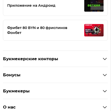
Приложение на Андроид
Фрибет 80 BYN и 80 фриспинов
Фонбет
Букмекерские конторы
Букмекеры Беларуси
Бонусы
Букмекеры на Андроид
Кешбэк
Букмекеры с бонусом
Букмекеры
Бонус на депозит
Букмекеры с приложениями
Betera
Промокоды
БК для ставок на киберспорт
О нас
Фонбет