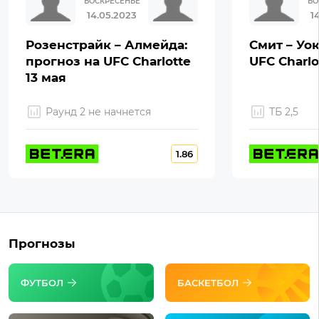
ВОСКРЕСЕНЬЕ
ВО
14.05.2023
1
Розенстрайк – Алмейда:
Смит – Уок
прогноз на UFC Charlotte
UFC Charlo
13 мая
Раунд 2 не начнется
ТБ 2,5
1.86
Прогнозы
ФУТБОЛ
БАСКЕТБОЛ