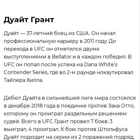
Дуайт Грант
Дуайт — 37-летний боец из США. Он начал
профессиональную карьеру в 2011 году. До
перехода в UFC он отметился двумя
выступлениями в Bellator и в каждом победил. В
UFC он попал после успеха на Dana White’s
Contender Series, где во 2-м раунде нокаутировал
Тайлера Хилла.
Дебют Дуайта в сильнейшей лиге мира состоялся
в декабре 2018 года в поединке против Зака Отто,
которому он проиграл раздельным решением
судей. Всего в UFC Грант провел 7 боев: 3
выиграл, 4 проиграл. К бою против Штольфуса
Дуайт подходит на серии из 2 поражений подряд.