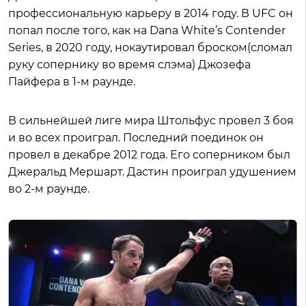
профессиональную карьеру в 2014 году. В UFC он
попал после того, как на Dana White’s Contender
Series, в 2020 году, нокаутировал броском(сломал
руку сопернику во время слэма) Джозефа
Пайфера в 1-м раунде.
В сильнейшей лиге мира Штольфус провел 3 боя
и во всех проиграл. Последний поединок он
провел в декабре 2012 года. Его соперником был
Джеральд Мершарт. Дастин проиграл удушением
во 2-м раунде.