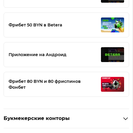
Фрибет 50 BYN в Betera
Приложение на Андроид
Фрибет 80 BYN и 80 фриспинов
Фонбет
Букмекерские конторы
Букмекеры Беларуси