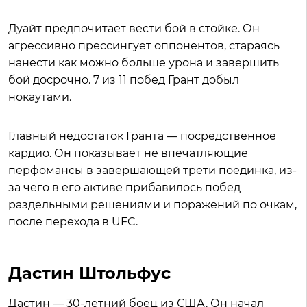
Дуайт предпочитает вести бой в стойке. Он
агрессивно прессингует оппонентов, стараясь
нанести как можно больше урона и завершить
бой досрочно. 7 из 11 побед Грант добыл
нокаутами.
Главный недостаток Гранта — посредственное
кардио. Он показывает не впечатляющие
перфомансы в завершающей трети поединка, из-
за чего в его активе прибавилось побед
раздельными решениями и поражений по очкам,
после перехода в UFC.
Дастин Штольфус
Дастин — 30-летний боец из США. Он начал