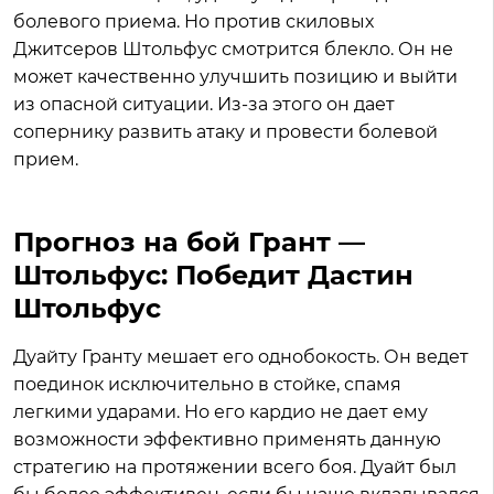
болевого приема. Но против скиловых
Джитсеров Штольфус смотрится блекло. Он не
может качественно улучшить позицию и выйти
из опасной ситуации. Из-за этого он дает
сопернику развить атаку и провести болевой
прием.
Прогноз на бой Грант —
Штольфус: Победит Дастин
Штольфус
Дуайту Гранту мешает его однобокость. Он ведет
поединок исключительно в стойке, спамя
легкими ударами. Но его кардио не дает ему
возможности эффективно применять данную
стратегию на протяжении всего боя. Дуайт был