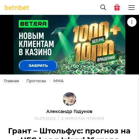
Главная
Прогнозы
ММА
Александр Годунов
14.07.2022
3 МИНУТЫ ЧТЕНИЯ
Грант – Штольфус: прогноз на