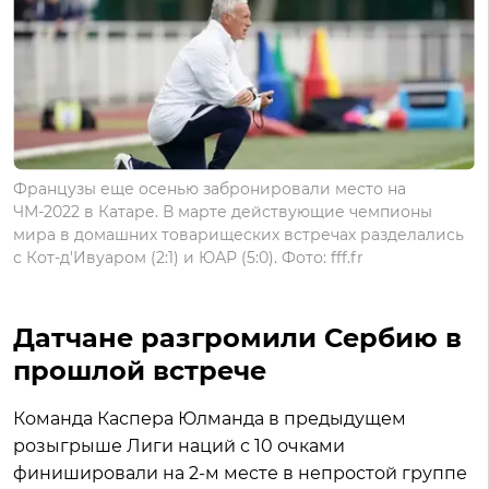
Французы еще осенью забронировали место на
ЧМ-2022 в Катаре. В марте действующие чемпионы
мира в домашних товарищеских встречах разделались
с Кот-д'Ивуаром (2:1) и ЮАР (5:0). Фото: fff.fr
Датчане разгромили Сербию в
прошлой встрече
Команда Каспера Юлманда в предыдущем
розыгрыше Лиги наций с 10 очками
финишировали на 2-м месте в непростой группе