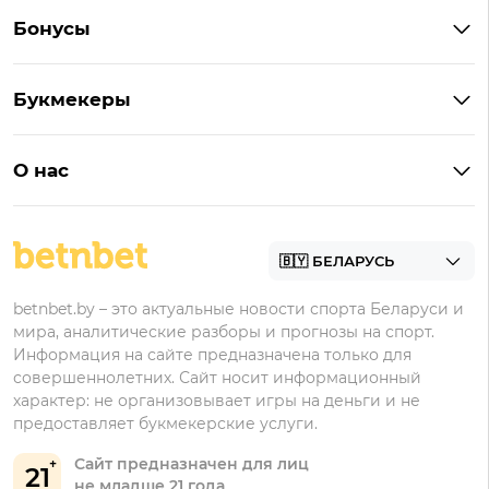
Букмекеры Беларуси
Бонусы
Букмекеры на Андроид
Кешбэк
Букмекеры с бонусом
Букмекеры
Бонус на депозит
Букмекеры с приложениями
Betera
Промокоды
БК для ставок на киберспорт
О нас
Фонбет
Фрибеты
БК для ставок на футбол
Контакты
Винлайн
Промокоды Фонбет
Марафонбет
Бонусы Бетера
betnbet.by – это актуальные новости спорта Беларуси и
Бонусы Винлайн
мира, аналитические разборы и прогнозы на спорт.
Информация на сайте предназначена только для
совершеннолетних. Сайт носит информационный
характер: не организовывает игры на деньги и не
предоставляет букмекерские услуги.
Сайт предназначен для лиц
21
не младше 21 года