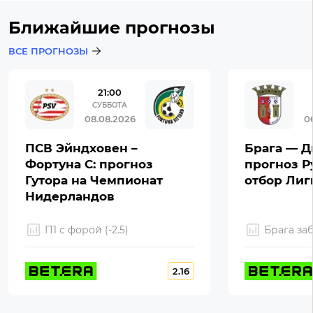
Ближайшие прогнозы
ВСЕ ПРОГНОЗЫ
21:00
СУББОТА
08.08.2026
0
ПСВ Эйндховен –
Брага — Д
Фортуна С: прогноз
прогноз Р
Гутора на Чемпионат
отбор Ли
Нидерландов
П1 с форой (-2.5)
Брага за
2.16