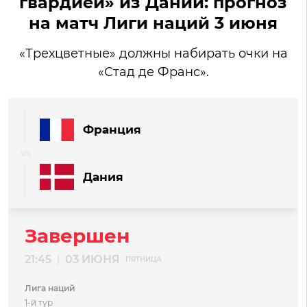
гвардией» из Дании: прогноз
на матч Лиги наций 3 июня
«Трехцветные» должны набирать очки на
«Стад де Франс».
Франция
Дания
Завершен
21:45
03 ИЮНЯ
|
ПЯТНИЦА
Лига наций
1-й тур