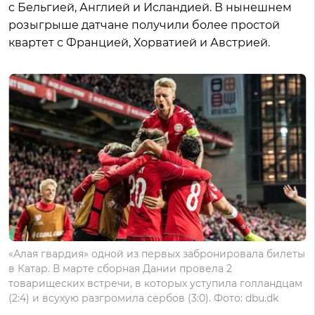
с Бельгией, Англией и Исландией. В нынешнем
розыгрыше датчане получили более простой
квартет с Францией, Хорватией и Австрией.
«Алая гвардия» одной из первых забронировала билеты
в Катар. В марте сборная Дании провела 2
товарищеских встречи, в которых уступила голландцам
(2:4) и всухую разгромила сербов (3:0). Фото: dbu.dk