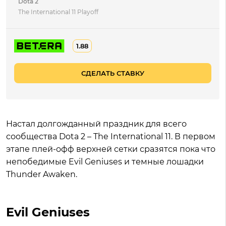
Dota 2
The International 11 Playoff
1.88
СДЕЛАТЬ СТАВКУ
Настал долгожданный праздник для всего
сообщества Dota 2 – The International 11. В первом
этапе плей-офф верхней сетки сразятся пока что
непобедимые Evil Geniuses и темные лошадки
Thunder Awaken.
Evil Geniuses