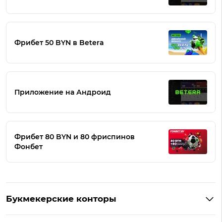
Фрибет 50 BYN в Betera
Приложение на Андроид
Фрибет 80 BYN и 80 фриспинов
Фонбет
Букмекерские конторы
Букмекеры Беларуси