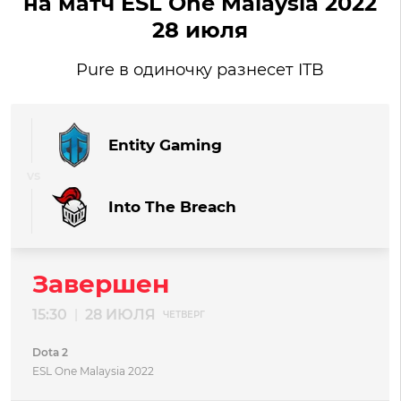
на матч ESL One Malaysia 2022
28 июля
Pure в одиночку разнесет ITB
Entity Gaming
Into The Breach
Завершен
15:30
28 ИЮЛЯ
|
ЧЕТВЕРГ
Dota 2
ESL One Malaysia 2022