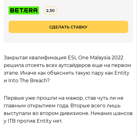
2.30
СДЕЛАТЬ СТАВКУ
Закрытая квалификация ESL One Malaysia 2022
решила отсеять всех аутсайдеров еще на первом
этапе. Иначе как объяснить такую пару как Entity
и Into The Breach?
Первые уже прошли на мажор, став чуть ли не
главным открытием года. Вторые всего лишь
выступали во втором дивизионе. Никаких шансов
у ITB против Entity нет.