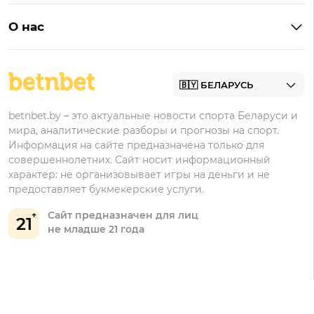
Betera
Промокоды
БК для ставок на киберспорт
О нас
Фонбет
Фрибеты
БК для ставок на футбол
Контакты
Винлайн
Промокоды Фонбет
Марафонбет
Бонусы Бетера
betnbet.by – это актуальные новости спорта Беларуси и
Бонусы Винлайн
мира, аналитические разборы и прогнозы на спорт.
Информация на сайте предназначена только для
совершеннолетних. Сайт носит информационный
характер: не организовывает игры на деньги и не
предоставляет букмекерские услуги.
Сайт предназначен для лиц
21
не младше 21 года