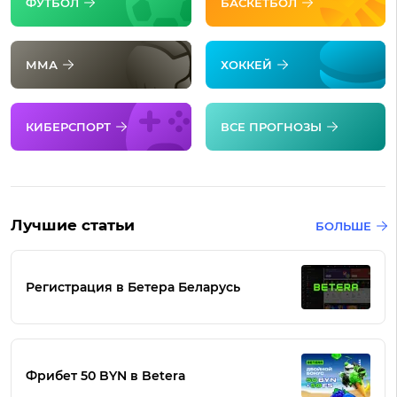
ФУТБОЛ
БАСКЕТБОЛ
ММА
ХОККЕЙ
КИБЕРСПОРТ
ВСЕ ПРОГНОЗЫ
Лучшие статьи
БОЛЬШЕ
Регистрация в Бетера Беларусь
Фрибет 50 BYN в Betera