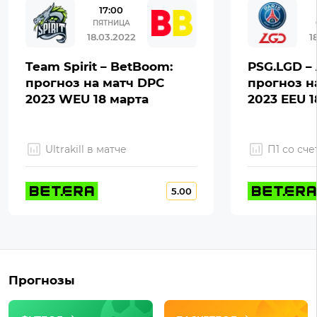
17:00
ПЯТНИЦА
18.03.2022
1
Team Spirit – BetBoom:
PSG.LGD – 
прогноз на матч DPC
прогноз н
2023 WEU 18 марта
2023 EEU 1
Ultrakill в матче
П1 со сче
5.00
Прогнозы