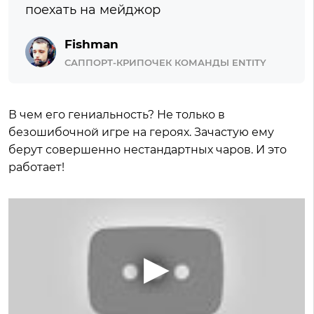
поехать на мейджор
Fishman
САППОРТ-КРИПОЧЕК КОМАНДЫ ENTITY
В чем его гениальность? Не только в
безошибочной игре на героях. Зачастую ему
берут совершенно нестандартных чаров. И это
работает!