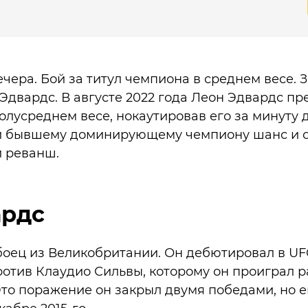
ечера. Бой за титул чемпиона в среднем весе.
Эдвардс. В августе 2022 года Леон Эдвардс п
олусреднем весе, нокаутировав его за минуту д
 бывшему доминирующему чемпиону шанс и 
й реванш.
ардс
боец из Великобритании. Он дебютировал в UF
ротив Клаудио Сильвы, которому он проиграл 
то поражение он закрыл двумя победами, но е