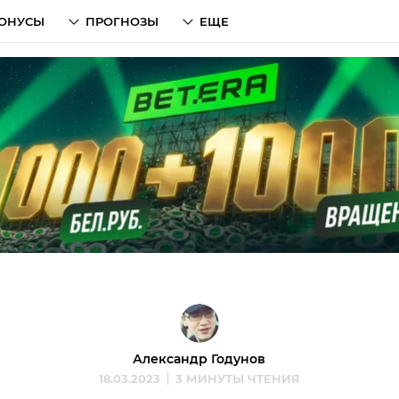
ОНУСЫ
ПРОГНОЗЫ
ЕЩЕ
Александр Годунов
18.03.2023
3 МИНУТЫ ЧТЕНИЯ