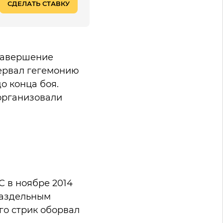
СДЕЛАТЬ СТАВКУ
 Завершение
рервал гегемонию
о конца боя.
организовали
C в ноябре 2014
раздельным
го стрик оборвал