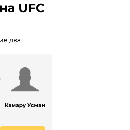
 на UFC
ие два.
Камару Усман