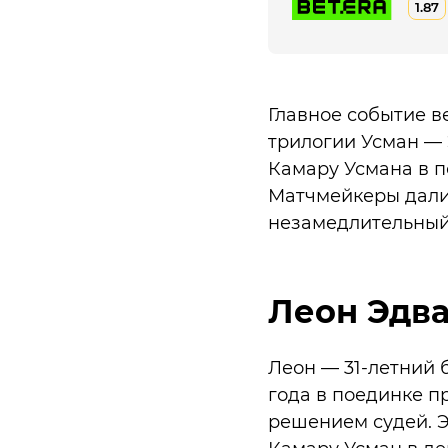
1.87
Главное событие в
трилогии Усман — 
Камару Усмана в п
Матчмейкеры дали
незамедлительны
Леон Эдв
Леон — 31-летний 
года в поединке п
решением судей. Э