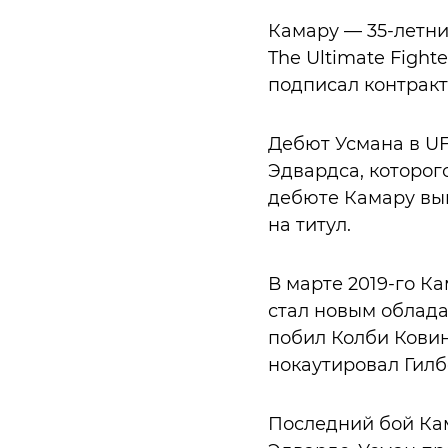
Камару — 35-летний
The Ultimate Fight
подписал контракт
Дебют Усмана в UF
Эдвардса, которог
дебюте Камару выш
на титул.
В марте 2019-го К
стал новым облада
побил Колби Ковин
нокаутировал Гилб
Последний бой Кам