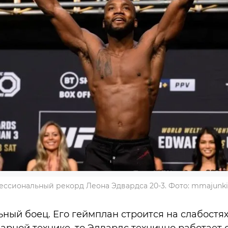
ссиональный рекорд Леона Эдвардса 20-3. Фото: mmajunk
ный боец. Его геймплан строится на слабостях