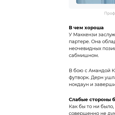
Профе
В чем хороша
У Маккензи заслуж
партере. Она обла
неочевидных позиц
сабмишном.
В бою с Амандой 
футворк. Дерн ушл
нокдаун и заверш
Слабые стороны 
Как бы то ни было
совершенно не дум