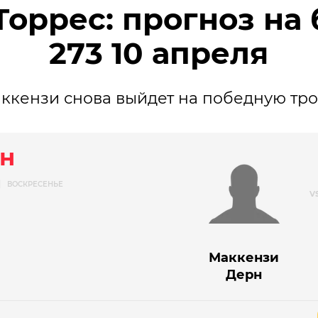
Торрес: прогноз на
273 10 апреля
ккензи снова выйдет на победную тро
н
Я
ВОСКРЕСЕНЬЕ
Маккензи
Дерн