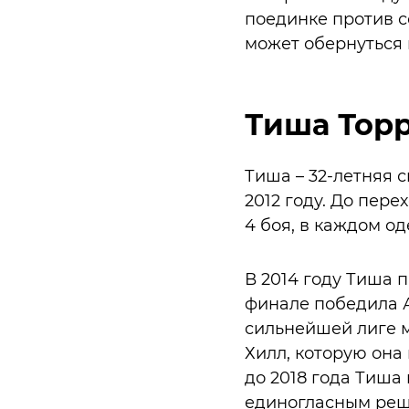
поединке против 
может обернуться 
Тиша Тор
Тиша – 32-летняя 
2012 году. До пере
4 боя, в каждом о
В 2014 году Тиша п
финале победила А
сильнейшей лиге м
Хилл, которую он
до 2018 года Тиша
единогласным реш