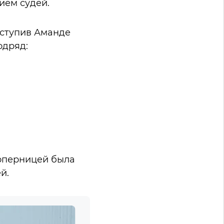
ием судей.
уступив Аманде
одряд:
соперницей была
й.