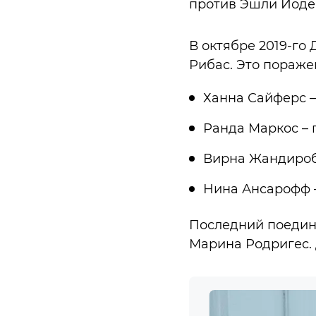
против Эшли Йоде
В октябре 2019-го
Рибас. Это пораже
Ханна Сайферс –
Ранда Маркос – 
Вирна Жандироб
Нина Ансарофф –
Последний поедино
Марина Родригес.