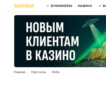
БУКМЕКЕРЫ
КАЗИНО
Б
Главная
Прогнозы
ММА