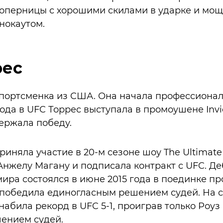
соперницы с хорошими скилами в ударке и мо
нокаутом.
рес
спортсменка из США. Она начала профессионал
хода в UFC Торрес выступала в промоушене Invi
держала победу.
риняла участие в 20-м сезоне шоу The Ultimate F
нжелу Магану и подписала контракт с UFC. Д
ира состоялся в июне 2015 года в поединке п
а победила единогласным решением судей. На 
 набила рекорд в UFC 5-1, проиграв только Роу
ением судей.