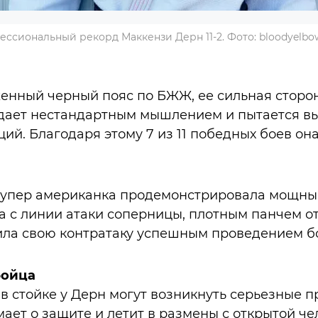
ссиональный рекорд Маккензи Дерн 11-2. Фото: bloodyelb
енный черный пояс по БЖЖ, ее сильная сторон
дает нестандартным мышлением и пытается вы
ий. Благодаря этому 7 из 11 победных боев он
Купер американка продемонстрировала мощный
а с линии атаки соперницы, плотным панчем о
ила свою контратаку успешным проведением б
бойца
, в стойке у Дерн могут возникнуть серьезные 
ает о защите и летит в размены с открытой че