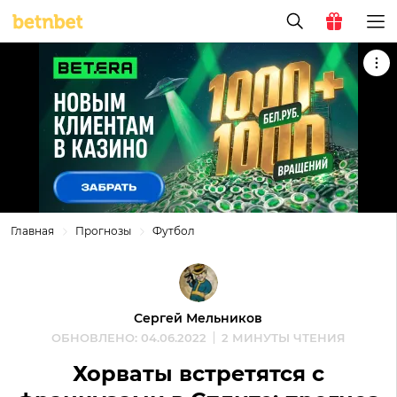
Главная
Прогнозы
Футбол
Сергей Мельников
ОБНОВЛЕНО: 04.06.2022
2 МИНУТЫ ЧТЕНИЯ
Хорваты встретятся с