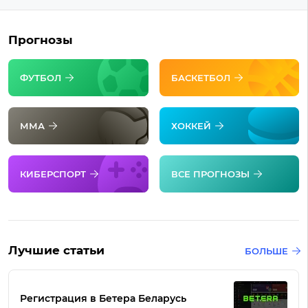
Прогнозы
ФУТБОЛ
БАСКЕТБОЛ
ММА
ХОККЕЙ
КИБЕРСПОРТ
ВСЕ ПРОГНОЗЫ
Лучшие статьи
БОЛЬШЕ
Регистрация в Бетера Беларусь