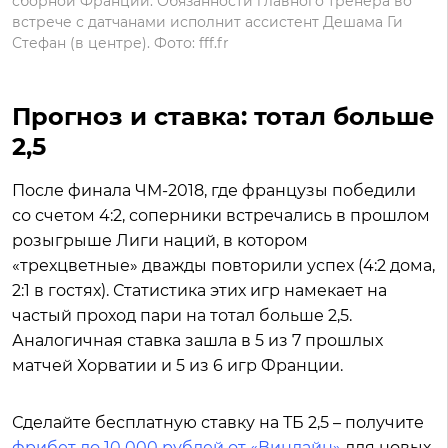
сборной Франции. Обязанности главного тренера во
встрече с датчанами исполнит ассистент Дешама Ги
Стефан (в центре). Фото: fff.fr
Прогноз и ставка: тотал больше
2,5
После финала ЧМ-2018, где французы победили
со счетом 4:2, соперники встречались в прошлом
розыгрыше Лиги наций, в котором
«трехцветные» дважды повторили успех (4:2 дома,
2:1 в гостях). Статистика этих игр намекает на
частый проход пари на тотал больше 2,5.
Аналогичная ставка зашла в 5 из 7 прошлых
матчей Хорватии и 5 из 6 игр Франции.
Сделайте бесплатную ставку на ТБ 2,5 – получите
фрибет до 10 000 рублей от «Винлайн»
для новых