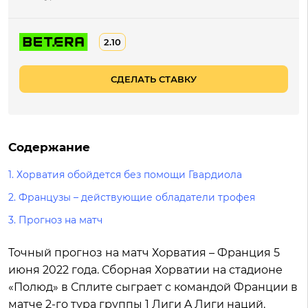
2.10
СДЕЛАТЬ СТАВКУ
Содержание
1.
Хорватия обойдется без помощи Гвардиола
2.
Французы – действующие обладатели трофея
3.
Прогноз на матч
Точный прогноз на матч Хорватия – Франция 5
июня 2022 года. Сборная Хорватии на стадионе
«Полюд» в Сплите сыграет с командой Франции в
матче 2-го тура группы 1 Лиги A Лиги наций.