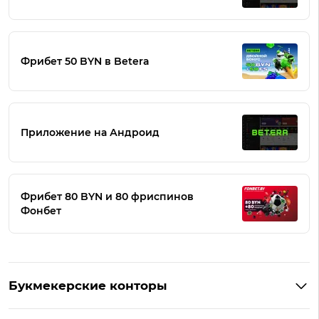
Фрибет 50 BYN в Betera
Приложение на Андроид
Фрибет 80 BYN и 80 фриспинов
Фонбет
Букмекерские конторы
Букмекеры Беларуси