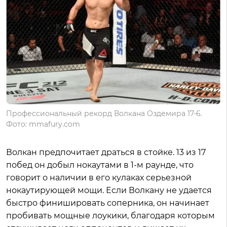
Профессиональный рекорд Волкана Оздемира 17-6.
Фото: mmafury.com
Волкан предпочитает драться в стойке. 13 из 17
побед он добыл нокаутами в 1-м раунде, что
говорит о наличии в его кулаках серьезной
нокаутирующей мощи. Если Волкану не удается
быстро финишировать соперника, он начинает
пробивать мощные лоукики, благодаря которым