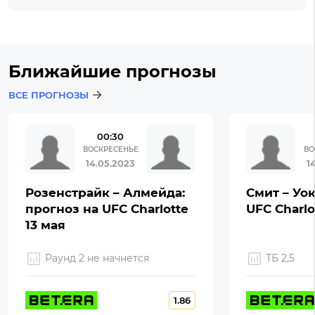
Ближайшие прогнозы
ВСЕ ПРОГНОЗЫ
00:30
ВОСКРЕСЕНЬЕ
ВО
14.05.2023
1
Розенстрайк – Алмейда:
Смит – Уок
прогноз на UFC Charlotte
UFC Charlo
13 мая
Раунд 2 не начнется
ТБ 2,5
1.86