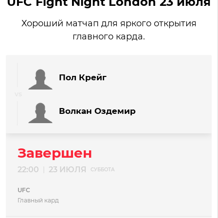
UFC Fight Night London 23 июля
Хороший матчап для яркого открытия
главного карда.
Пол Крейг
Волкан Оздемир
Завершен
22:00
23 ИЮЛЯ
|
СУББОТА
UFC
Главный кард