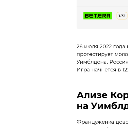
1.72
26 июля 2022 года
протестирует моло
Уимблдона. Россия
Игра начнется в 1
Ализе Кор
на Уимбл
Француженка довол