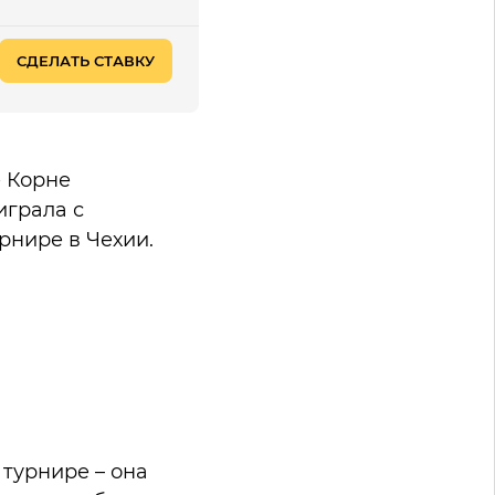
СДЕЛАТЬ СТАВКУ
е Корне
играла с
рнире в Чехии.
турнире – она