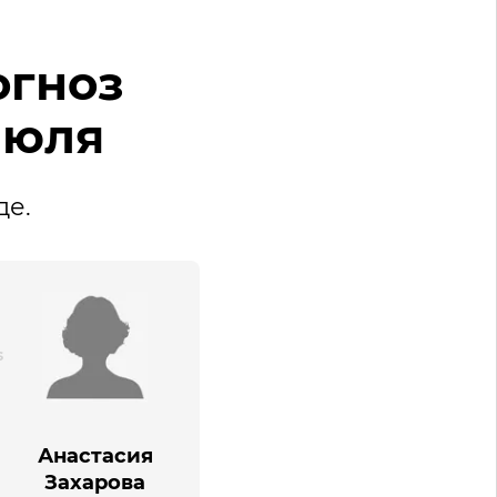
огноз
июля
де.
Анастасия
Захарова