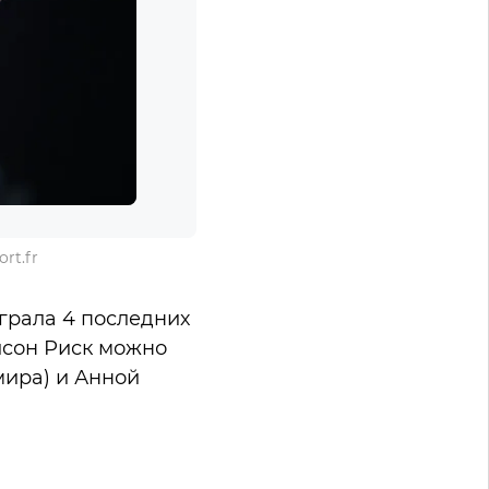
rt.fr
играла 4 последних
исон Риск можно
мира) и Анной