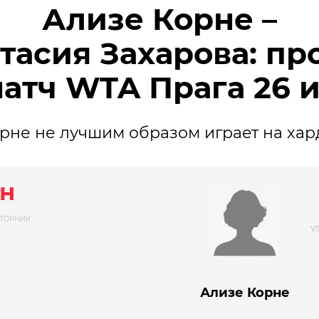
Ализе Корне –
тасия Захарова: пр
матч WTA Прага 26 
рне не лучшим образом играет на хар
н
ТОРНИК
Ализе Корне