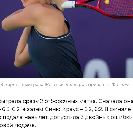
 Захарова выиграла 157 тысяч долларов призовых. Фото: wta
сыграла сразу 2 отборочных матча. Сначала он
6:3, 6:2, а затем Синю Краус – 6:2, 6:2. В фина
з подала навылет, допустила 3 двойных ошибки
рвой подаче.