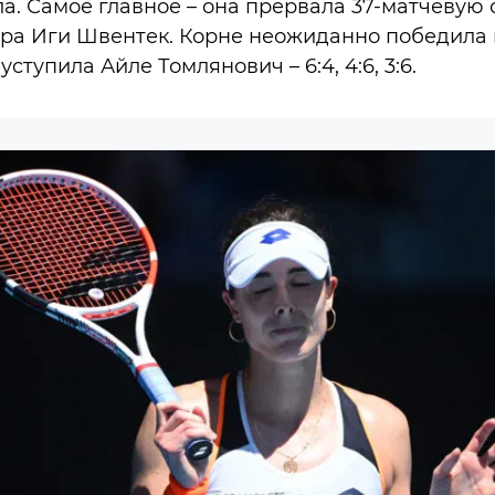
ла. Самое главное – она прервала 37-матчевую
ра Иги Швентек. Корне неожиданно победила пол
ступила Айле Томлянович – 6:4, 4:6, 3:6.