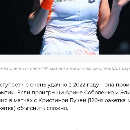
е Корне выиграла 494 матча в одиночном разряде. Фото: spo
тупает не очень удачно в 2022 году – она про
рытии. Если проигрыши Арине Соболенко и Эл
ия в матчах с Кристиной Бучей (120-я ракетка 
кетка) объяснить сложно.