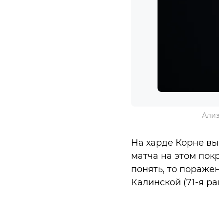
Ализ
На харде Корне выс
матча на этом пок
понять, то поражен
Калинской (71-я ра