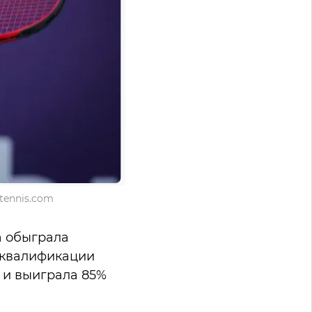
tennis.com
а обыграла
ле квалификации
 и выиграла 85%