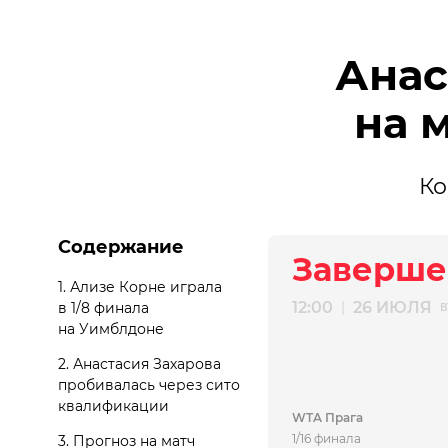
Анас
на 
Ко
Содержание
Заверше
1.
Ализе Корне играла
12:00
26 ИЮЛЯ
|
в 1/8 финала
В
на Уимблдоне
2.
Анастасия Захарова
пробивалась через сито
квалификации
WTA Прага
1/16 финала
3.
Прогноз на матч