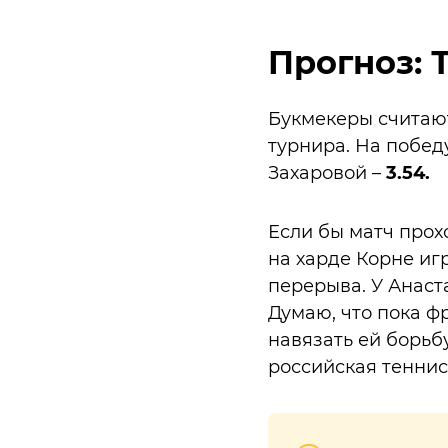
Прогноз: Т
Букмекеры считают
турнира. На побед
Захаровой –
3.54.
Если бы матч прох
на харде Корне иг
перерыва. У Анаст
Думаю, что пока ф
навязать ей борьб
российская теннис