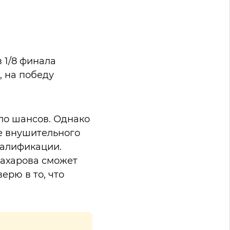
 1/8 финала
, на победу
ыло шансов. Однако
ле внушительного
валификации.
Захарова сможет
ерю в то, что