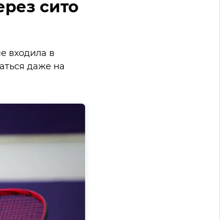
ерез сито
не входила в
аться даже на