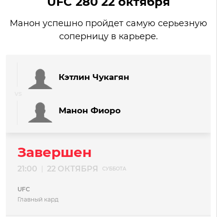
UFC 280 22 октября
Манон успешно пройдет самую серьезную
соперницу в карьере.
Кэтлин Чукагян
Манон Фиоро
Завершен
21:00
22 ОКТЯБРЯ
|
СУББОТА
UFC
Главный кард