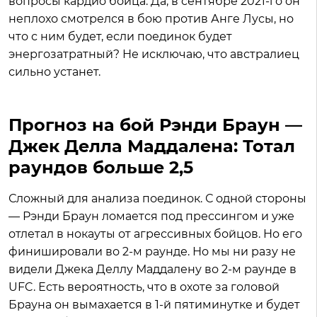
вопросы кардио бойца. Да, в сентябре 2021-го он
неплохо смотрелся в бою против Анге Лусы, но
что с ним будет, если поединок будет
энергозатратный? Не исключаю, что австралиец
сильно устанет.
Прогноз на бой Рэнди Браун —
Джек Делла Маддалена: Тотал
раундов больше 2,5
Сложный для анализа поединок. С одной стороны
— Рэнди Браун ломается под прессингом и уже
отлетал в нокауты от агрессивных бойцов. Но его
финишировали во 2-м раунде. Но мы ни разу не
видели Джека Деллу Маддалену во 2-м раунде в
UFC. Есть вероятность, что в охоте за головой
Брауна он вымахается в 1-й пятиминутке и будет