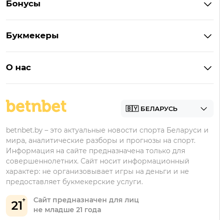
Бонусы
Букмекеры на Андроид
Кешбэк
Букмекеры с бонусом
Букмекеры
Бонус на депозит
Букмекеры с приложениями
Betera
Промокоды
БК для ставок на киберспорт
О нас
Фонбет
Фрибеты
БК для ставок на футбол
Контакты
Винлайн
Промокоды Фонбет
Марафонбет
Бонусы Бетера
betnbet.by – это актуальные новости спорта Беларуси и
Бонусы Винлайн
мира, аналитические разборы и прогнозы на спорт.
Информация на сайте предназначена только для
совершеннолетних. Сайт носит информационный
характер: не организовывает игры на деньги и не
предоставляет букмекерские услуги.
Сайт предназначен для лиц
21
не младше 21 года