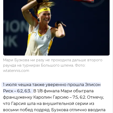
Мари Бузкова ни разу не проходила дальше второго
раунда на турнирах Большого шлема. Фото:
wtatennis.com
1 июля чешка также уверенно прошла Элисон
Риск – 6:2, 6:3.
В 1/8 финала Мари обыграла
француженку Каролин Гарсию – 7:5, 6:2. Отмечу,
что Гарсия шла на внушительной серии из
восьми побед подряд. Бузкова отлично вводила