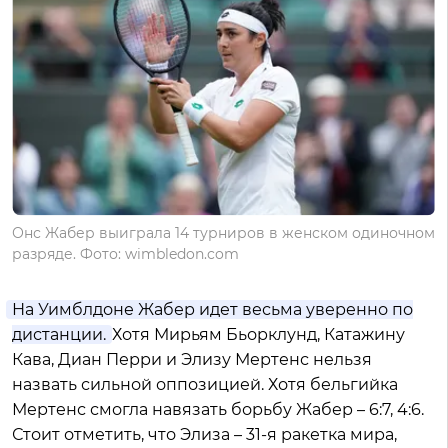
Онс Жабер выиграла 14 турниров в женском одиночном
разряде. Фото: wimbledon.com
На Уимблдоне Жабер идет весьма уверенно по
дистанции.
Хотя Мирьям Бьорклунд, Катажину
Кава, Диан Перри и Элизу Мертенс нельзя
назвать сильной оппозицией. Хотя бельгийка
Мертенс смогла навязать борьбу Жабер – 6:7, 4:6.
Стоит отметить, что Элиза – 31-я ракетка мира,