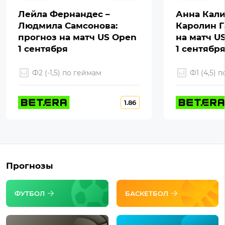
Лейла Фернандес –
Анна Кали
Людмила Самсонова:
Каролин Г
прогноз на матч US Open
на матч U
1 сентября
1 сентябр
Ф2 (-1,5) по геймам
Ф1 (4,5) 
1.86
Прогнозы
ФУТБОЛ
БАСКЕТБОЛ