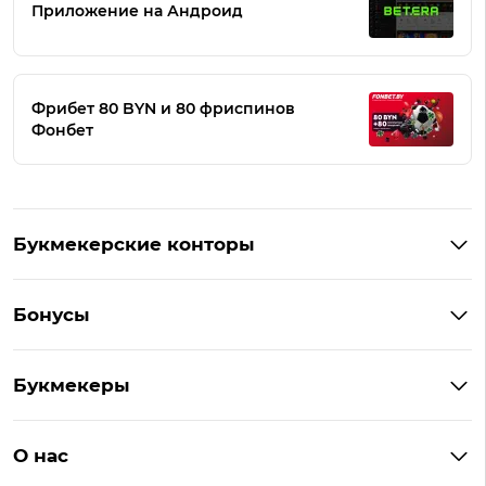
Приложение на Андроид
Фрибет 80 BYN и 80 фриспинов
Фонбет
Букмекерские конторы
Букмекеры Беларуси
Бонусы
Букмекеры на Андроид
Кешбэк
Букмекеры с бонусом
Букмекеры
Бонус на депозит
Букмекеры с приложениями
Betera
Промокоды
БК для ставок на киберспорт
О нас
Фонбет
Фрибеты
БК для ставок на футбол