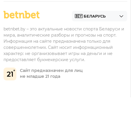
Контакты
Винлайн
Промокоды Фонбет
Марафонбет
Бонусы Бетера
betnbet.by – это актуальные новости спорта Беларуси и
Бонусы Винлайн
мира, аналитические разборы и прогнозы на спорт.
Информация на сайте предназначена только для
совершеннолетних. Сайт носит информационный
характер: не организовывает игры на деньги и не
предоставляет букмекерские услуги.
Сайт предназначен для лиц
21
не младше 21 года