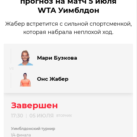
прогноз на матч 5 июля
WTA Уимблдон
Жабер встретится с сильной спортсменкой,
которая набрала неплохой ход.
Мари Бузкова
Онс Жабер
Завершен
17:30
05 ИЮЛЯ
|
ВТОРНИК
Уимблдонский турнир
1/4 финала