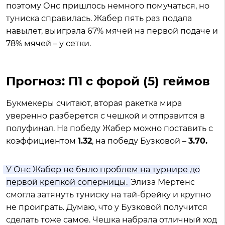
поэтому Онс пришлось немного помучаться, но
туниска справилась. Жабер пять раз подала
навылет, выиграла 67% мячей на первой подаче и
78% мячей – у сетки.
Прогноз: П1 с форой (5) геймов
Букмекеры считают, вторая ракетка мира
уверенно разберется с чешкой и отправится в
полуфинал. На победу Жабер можно поставить с
коэффициентом
1.32
, на победу Бузковой –
3.70.
У Онс Жабер не было проблем на турнире до
первой крепкой соперницы.
Элиза Мертенс
смогла затянуть туниску на тай-брейку и крупно
не проиграть. Думаю, что у Бузковой получится
сделать тоже самое. Чешка набрала отличный ход