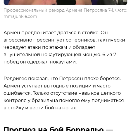
Профессиональный рекорд Армена Петросяна 7-1. Фото:
mmajunkie.com
Армен предпочитает драться в стойке. Он
агрессивно прессингует соперников, тактически
чередует атаки по этажам и обладает
внушительной нокаутирующей мощью. 6 из 7
побед он одержал нокаутами.
Родригес показал, что Петросян плохо борется.
Армен уступает выгодные позиции и часто
ошибается. Только отсутствие навыков цепкого
контроля у бразильца помогло ему подниматься
в стойку и вести бой на ногах.
Прогноз на бой Борральо —