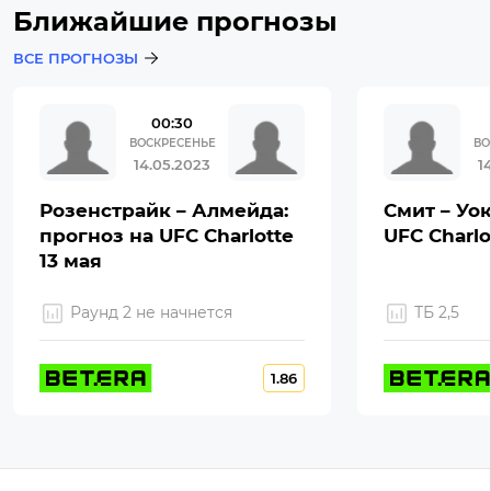
Ближайшие прогнозы
ВСЕ ПРОГНОЗЫ
00:30
ВОСКРЕСЕНЬЕ
ВО
14.05.2023
1
Розенстрайк – Алмейда:
Смит – Уок
прогноз на UFC Charlotte
UFC Charlo
13 мая
Раунд 2 не начнется
ТБ 2,5
1.86