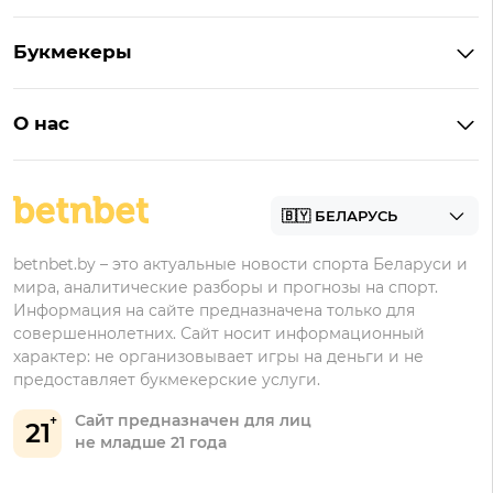
Кешбэк
Букмекеры с бонусом
Букмекеры
Бонус на депозит
Букмекеры с приложениями
Betera
Промокоды
БК для ставок на киберспорт
О нас
Фонбет
Фрибеты
БК для ставок на футбол
Контакты
Винлайн
Промокоды Фонбет
Марафонбет
Бонусы Бетера
betnbet.by – это актуальные новости спорта Беларуси и
Бонусы Винлайн
мира, аналитические разборы и прогнозы на спорт.
Информация на сайте предназначена только для
совершеннолетних. Сайт носит информационный
характер: не организовывает игры на деньги и не
предоставляет букмекерские услуги.
Сайт предназначен для лиц
21
не младше 21 года