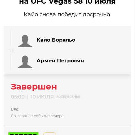
на UFC Vegas 58 10 июля
Кайо снова победит досрочно.
Кайо Боральо
Армен Петросян
Завершен
05:00
10 ИЮЛЯ
|
ВОСКРЕСЕНЬЕ
UFC
Со-главное событие вечера