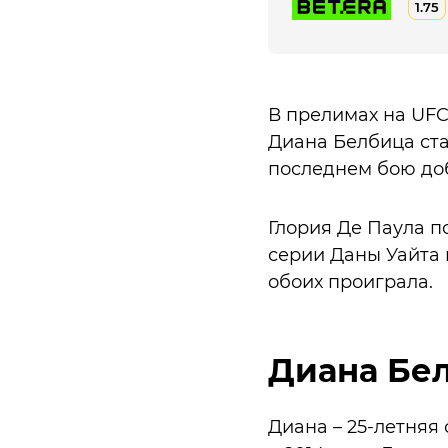
1.75
В прелимах на UFC
Диана Белбица ста
последнем бою до
Глория Де Паула п
серии Даны Уайта 
обоих проиграла.
Диана Бе
Диана – 25-летняя