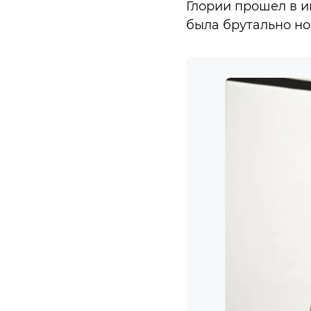
Глории прошел в и
была брутально но