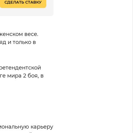
СДЕЛАТЬ СТАВКУ
женском весе.
д и только в
Претендентской
е мира 2 боя, в
сиональную карьеру