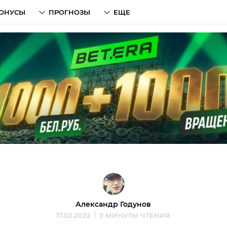
ОНУСЫ
ПРОГНОЗЫ
ЕЩЕ
Александр Годунов
17.02.2022
3 МИНУТЫ ЧТЕНИЯ