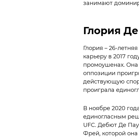
занимают доминир
Глория Де
Глория – 26-летня
карьеру в 2017 год
промоушенах. Она
оппозиции проигр
действующую спортс
проиграла единог
В ноябре 2020 года
единогласным реш
UFC. Дебют Де Пау
Фрей, которой он