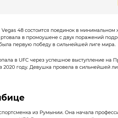
 Vegas 48 состоится поединок в минимальном 
ртовала в промоушене с двух поражений подря
была первую победу в сильнейшей лиге мира.
опала в UFC через успешное выступление на 
в 2020 году. Девушка провела в сильнейшей лиг
лбице
 спортсменка из Румынии. Она начала профес