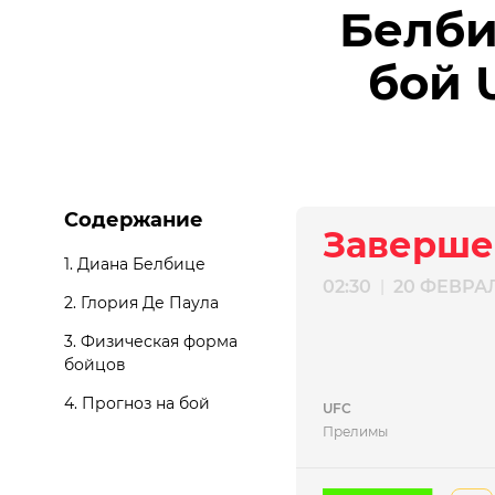
Белби
бой 
Содержание
Заверше
1.
Диана Белбице
02:30
20 ФЕВРА
|
2.
Глория Де Паула
3.
Физическая форма
бойцов
4.
Прогноз на бой
UFC
Прелимы