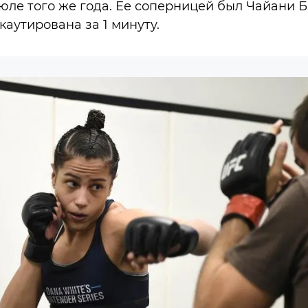
юле того же года. Ее соперницей был Чайани Б
каутирована за 1 минуту.