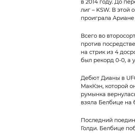
в 2014 году. До п
лиг – KSW. В этой 
проиграла Ариане
Всего во второсор
против посредств
на стрик из 4 дос
был рекорд 0-0, а у
Дебют Дианы в UFC
МакКэн, которой о
румынка вернулась
взяла Белбице на 
Последний поедино
Голди. Белбице п