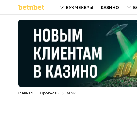
БУКМЕКЕРЫ
КАЗИНО
Б
Главная
Прогнозы
ММА