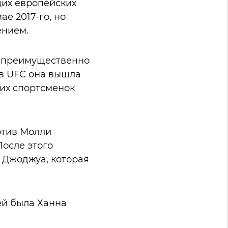
щих европейских
ае 2017-го, но
ением.
ая преимущественно
в UFC она вышла
оих спортсменок
отив Молли
осле этого
 Джоджуа, которая
ей была Ханна