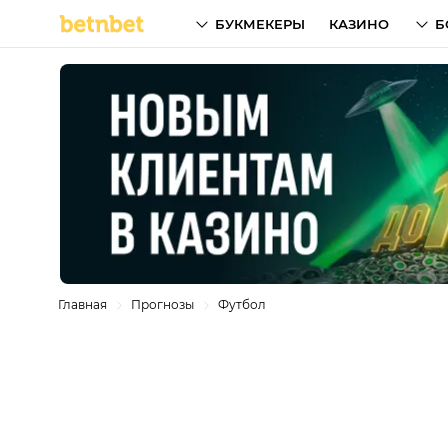
БУКМЕКЕРЫ
КАЗИНО
Б
Главная
Прогнозы
Футбол