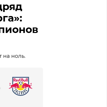
дряд
га»:
мпионов
 на ноль.