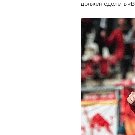
должен одолеть «В