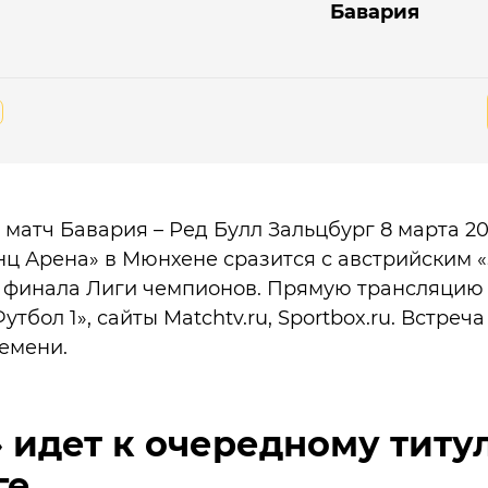
Бавария
 матч Бавария – Ред Булл Зальцбург 8 марта 20
нц Арена» в Мюнхене сразится с австрийским 
8 финала Лиги чемпионов. Прямую трансляцию
тбол 1», сайты Matchtv.ru, Sportbox.ru. Встреча
емени.
 идет к очередному титул
ге