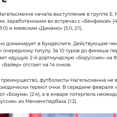
агельсманна начала выступление в группе E.
ми, заработанными во встречах с «Бенфикой» (4:0
:0) и киевским «Динамо» (5:0, 2:1).
но доминирует в Бундеслиге. Действующие че
к очередному титулу. За 10 туров до финиша п
ет идущую 2-й дортмундскую «Боруссию» на 8 
«Байер» отстает на 14 очков.
 преимущество, футболисты Нагельсманна не 
иодически теряют очки. В середине февраля 
 от «Бохума» (2:4), а в январе потерпела неож
ссии» из Менхенгладбаха (1:2).