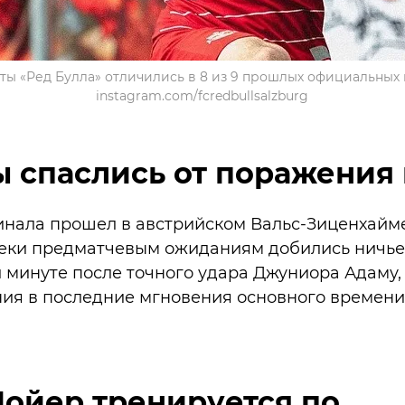
ы «Ред Булла» отличились в 8 из 9 прошлых официальных и
instagram.com/fcredbullsalzburg
 спаслись от поражения 
инала прошел в австрийском Вальс-Зиценхайме
еки предматчевым ожиданиям добились ничьей (
-й минуте после точного удара Джуниора Адаму,
ия в последние мгновения основного времени
ойер тренируется по