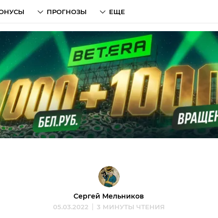
ОНУСЫ
ПРОГНОЗЫ
ЕЩЕ
Сергей Мельников
05.03.2022
3 МИНУТЫ ЧТЕНИЯ