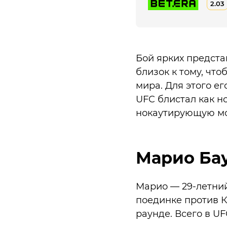
2.03
Бой ярких предста
близок к тому, чт
мира. Для этого е
UFC блистал как н
нокаутирующую мощ
Марио Ба
Марио — 29-летний
поединке против К
раунде. Всего в UF