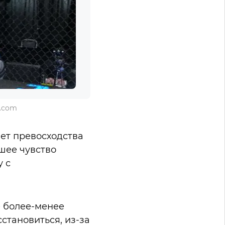
y.com
ет превосходства
шее чувство
 с
е более-менее
становиться, из-за