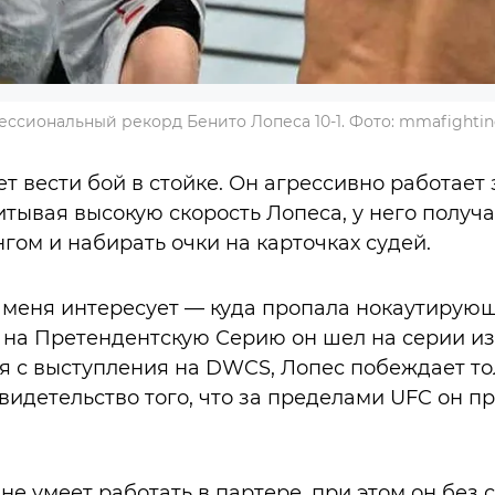
ссиональный рекорд Бенито Лопеса 10-1. Фото: mmafighti
т вести бой в стойке. Он агрессивно работае
тывая высокую скорость Лопеса, у него получа
гом и набирать очки на карточках судей.
 меня интересует — куда пропала нокаутирую
 на Претендентскую Серию он шел на серии и
я с выступления на DWCS, Лопес побеждает тол
свидетельство того, что за пределами UFC он 
не умеет работать в партере, при этом он без 