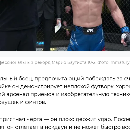
ессиональный рекорд Марио Баутиста 10-2. Фото: mmafur
льный боец, предпочитающий побеждать за сч
тойке он демонстрирует неплохой футворк, хоро
й арсенал приемов и изобретательную технику
овушек и финтов.
еприятная черта — он плохо держит удар. Посл
, он отлетает в нокдаун и не может быстро вос