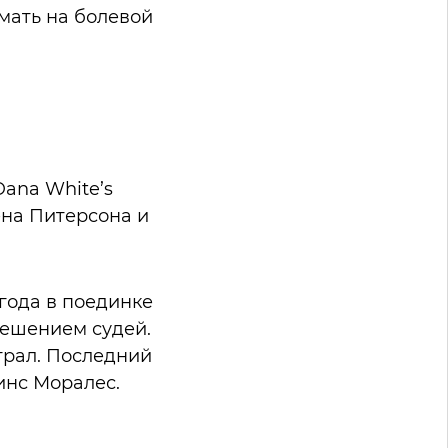
ймать на болевой
Dana White’s
ена Питерсона и
года в поединке
решением судей.
играл. Последний
инс Моралес.