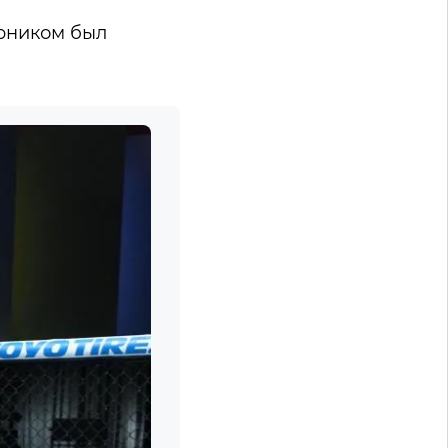
ерником был