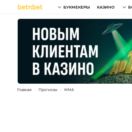
БУКМЕКЕРЫ
КАЗИНО
Б
Главная
Прогнозы
ММА