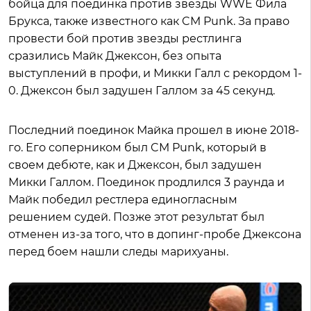
бойца для поединка против звезды WWE Фила
Брукса, также известного как CM Punk. За право
провести бой против звезды рестлинга
сразились Майк Джексон, без опыта
выступлений в профи, и Микки Галл с рекордом 1-
0. Джексон был задушен Галлом за 45 секунд.
Последний поединок Майка прошел в июне 2018-
го. Его соперником был CM Punk, который в
своем дебюте, как и Джексон, был задушен
Микки Галлом. Поединок продлился 3 раунда и
Майк победил рестлера единогласным
решением судей. Позже этот результат был
отменен из-за того, что в допинг-пробе Джексона
перед боем нашли следы марихуаны.