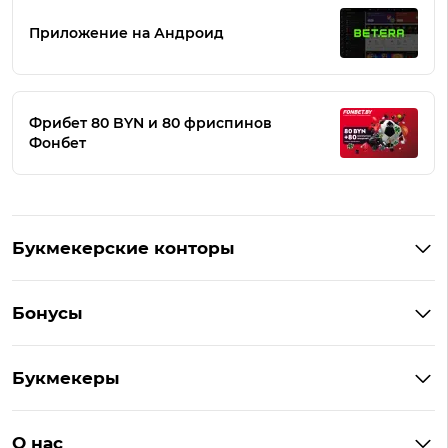
Приложение на Андроид
Фрибет 80 BYN и 80 фриспинов
Фонбет
Букмекерские конторы
Букмекеры Беларуси
Бонусы
Букмекеры на Андроид
Кешбэк
Букмекеры с бонусом
Букмекеры
Бонус на депозит
Букмекеры с приложениями
Betera
Промокоды
БК для ставок на киберспорт
О нас