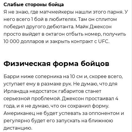
Слабые стороны бойца
Я не знаю, где матчмейкеры нашли этого парня. У
него всего 1 бой в любителях. Там он сплитом
победил другого дебютанта. Майк Джексон
просто выйдет в октагон отбыть номер, получить
10 000 долларов и закрыть контракт с UFC.
Физическая форма бойцов
Барри ниже соперника на 10 см и, скорее всего,
уступает ему в размахе рук. Не думаю, что для
Ирландца недостаток габаритов станет
серьезной проблемой. Джексон простаивал 4
года, и я не думаю, что он сохранил форму.
Американец не будет успевать за оппонентом и
регулярно будет его запускать на ближнюю
дистанцию.