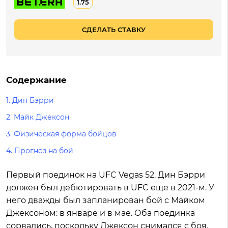
1.75
СДЕЛАТЬ СТАВКУ
Содержание
1.
Дин Бэрри
2.
Майк Джексон
3.
Физическая форма бойцов
4.
Прогноз на бой
Первый поединок на UFC Vegas 52. Дин Бэрри
должен был дебютировать в UFC еще в 2021-м. У
него дважды был запланирован бой с Майком
Джексоном: в январе и в мае. Оба поединка
сорвались, поскольку Джексон снимался с боя.