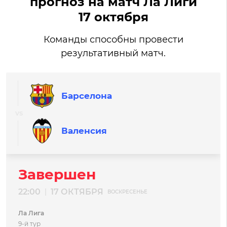
прогноз на матч Ла Лиги
17 октября
Команды способны провести
результативный матч.
Барселона
Валенсия
Завершен
22:00
17 ОКТЯБРЯ
|
ВОСКРЕСЕНЬЕ
Ла Лига
9-й тур