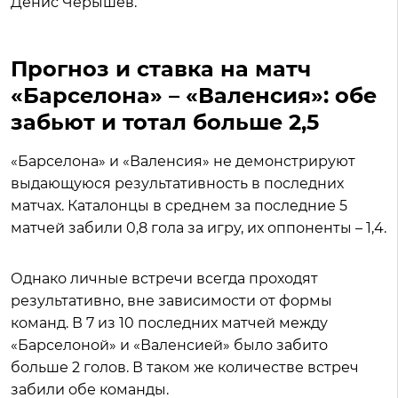
Денис Черышев.
Прогноз и ставка на матч
«Барселона» – «Валенсия»: обе
забьют и тотал больше 2,5
«Барселона» и «Валенсия» не демонстрируют
выдающуюся результативность в последних
матчах. Каталонцы в среднем за последние 5
матчей забили 0,8 гола за игру, их оппоненты – 1,4.
Однако личные встречи всегда проходят
результативно, вне зависимости от формы
команд. В 7 из 10 последних матчей между
«Барселоной» и «Валенсией» было забито
больше 2 голов. В таком же количестве встреч
забили обе команды.