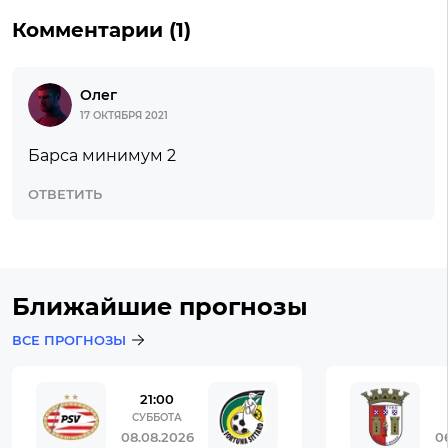
Комментарии (1)
Олег
17 ОКТЯБРЯ 2021
Барса минимум 2
ОТВЕТИТЬ
Ближайшие прогнозы
ВСЕ ПРОГНОЗЫ
21:00
СУББОТА
08.08.2026
0