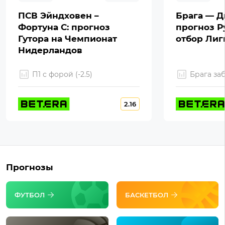
ПСВ Эйндховен –
Брага — Д
Фортуна С: прогноз
прогноз Р
Гутора на Чемпионат
отбор Ли
Нидерландов
П1 с форой (-2.5)
Брага за
2.16
Прогнозы
ФУТБОЛ
БАСКЕТБОЛ