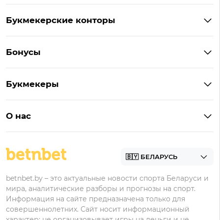
Букмекерские конторы
Букмекеры Беларуси
Бонусы
Букмекеры на Андроид
Кешбэк
Букмекеры с бонусом
Букмекеры
Бонус на депозит
Букмекеры с приложениями
Betera
Промокоды
БК для ставок на киберспорт
О нас
Фонбет
Фрибеты
БК для ставок на футбол
Контакты
Винлайн
Промокоды Фонбет
Марафонбет
Бонусы Бетера
betnbet.by – это актуальные новости спорта Беларуси и
Бонусы Винлайн
мира, аналитические разборы и прогнозы на спорт.
Информация на сайте предназначена только для
совершеннолетних. Сайт носит информационный
характер: не организовывает игры на деньги и не