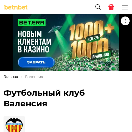
Главная
Валенсия
Футбольный клуб
Валенсия