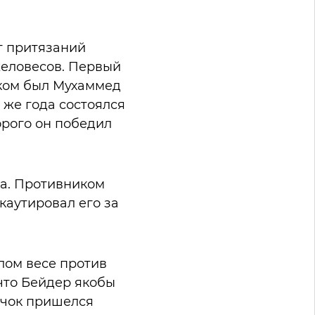
т притязаний
желовесов. Первый
иком был Мухаммед
о же года состоялся
орого он победил
да. Противником
каутировал его за
лом весе против
что Бейдер якобы
тычок пришелся