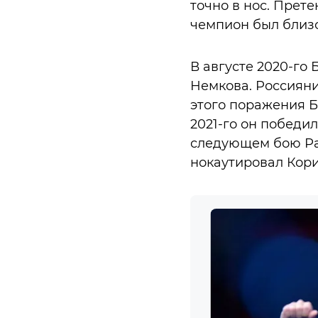
точно в нос. Прете
чемпион был близок
В августе 2020-го
Немкова. Россияни
этого поражения Б
2021-го он победи
следующем бою Рай
нокаутировал Кори