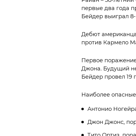
Райан – 38-летний
первые два года п
Бейдер выиграл 8-й
Дебют американца 
против Кармело М
Первое поражение 
Джона. Будущий н
Бейдер провел 19 п
Наиболее опасные
Антонио Ногейра
Джон Джонс, пор
Тито Ортиз, пор