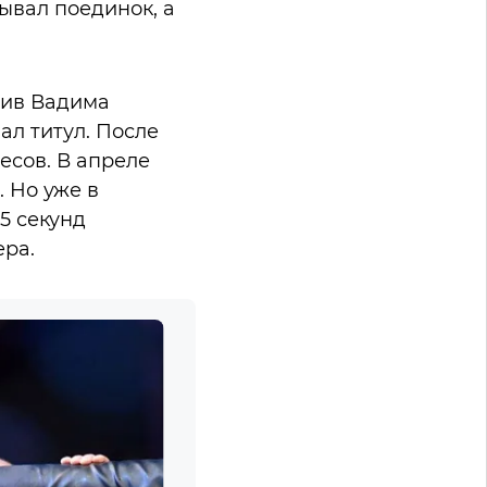
рывал поединок, а
тив Вадима
ал титул. После
есов. В апреле
 Но уже в
5 секунд
ера.