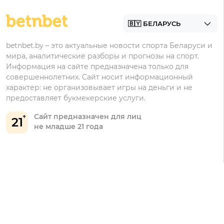
Контакты
Винлайн
Промокоды Фонбет
Марафонбет
Бонусы Бетера
betnbet.by – это актуальные новости спорта Беларуси и
Бонусы Винлайн
мира, аналитические разборы и прогнозы на спорт.
Информация на сайте предназначена только для
совершеннолетних. Сайт носит информационный
характер: не организовывает игры на деньги и не
предоставляет букмекерские услуги.
Сайт предназначен для лиц
21
не младше 21 года