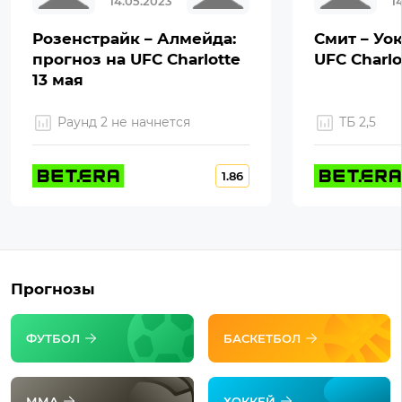
14.05.2023
1
Розенстрайк – Алмейда:
Смит – Уок
прогноз на UFC Charlotte
UFC Charlo
13 мая
Раунд 2 не начнется
ТБ 2,5
1.86
Прогнозы
ФУТБОЛ
БАСКЕТБОЛ
ММА
ХОККЕЙ