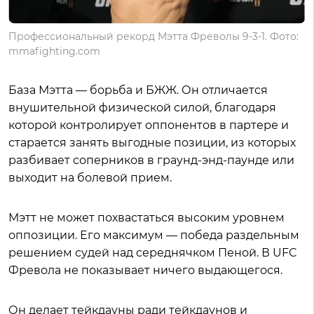
Профессиональный рекорд Мэтта Фреволы 9-3-1. Фото:
mmafighting.com
База Мэтта — борьба и БЖЖ. Он отличается
внушительной физической силой, благодаря
которой контролирует оппонентов в партере и
старается занять выгодные позиции, из которых
разбивает соперников в граунд-энд-паунде или
выходит на болевой прием.
Мэтт не может похвастаться высоким уровнем
оппозиции. Его максимум — победа раздельным
решением судей над середнячком Пеной. В UFC
Фревола не показывает ничего выдающегося.
Он делает тейкдауны ради тейкдаунов и