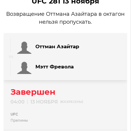
UFC 281 13 ноября
Возвращение Оттмана Азайтара в октагон
нельзя пропускать.
Оттман Азайтар
Мэтт Фревола
Завершен
04:00
13 НОЯБРЯ
|
ВОСКРЕСЕНЬЕ
UFC
Прелимы