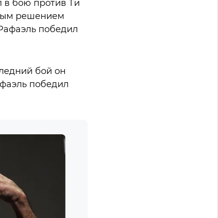
 в бою против Ти
сным решением
, Рафаэль победил
следний бой он
афаэль победил