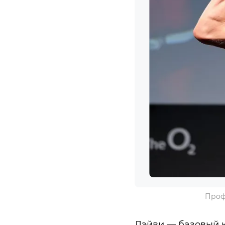
Проф
Дэйви — базовый к