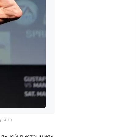
g.com
альней дистанциях.