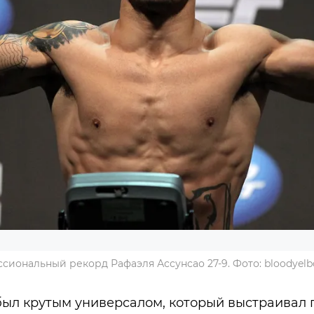
сиональный рекорд Рафаэля Ассунсао 27-9. Фото: bloodyel
ыл крутым универсалом, который выстраивал 