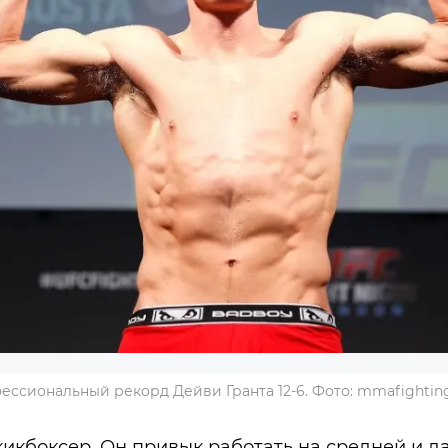
ессиональный рекорд Дейви Гранта 12-6. Фото: mmafightin
икбоксер. Он привык работать на средней и д