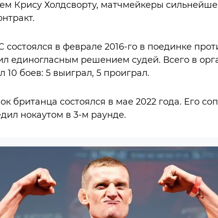
ем Крису Холдсворту, матчмейкеры сильнейше
нтракт.
C состоялся в феврале 2016-го в поединке про
ил единогласным решением судей. Всего в ор
 10 боев: 5 выиграл, 5 проиграл.
к британца состоялся в мае 2022 года. Его со
дил нокаутом в 3-м раунде.