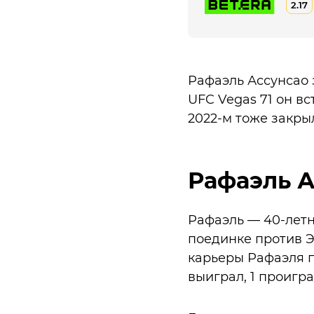
2.17
Рафаэль Ассунсао 
UFC Vegas 71 он в
2022-м тоже закры
Рафаэль 
Рафаэль — 40-летн
поединке против Э
карьеры Рафаэля пр
выиграл, 1 проигра