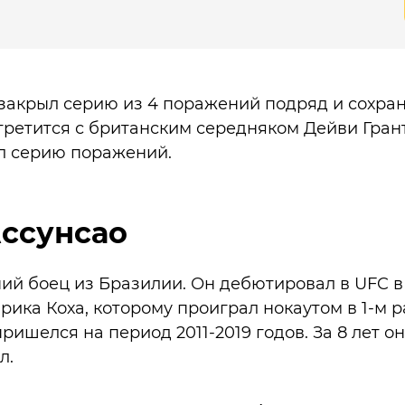
закрыл серию из 4 поражений подряд и сохран
стретится с британским середняком Дейви Гран
л серию поражений.
Ассунсао
ий боец из Бразилии. Он дебютировал в UFC в 
рика Коха, которому проиграл нокаутом в 1-м р
ишелся на период 2011-2019 годов. За 8 лет он 
л.