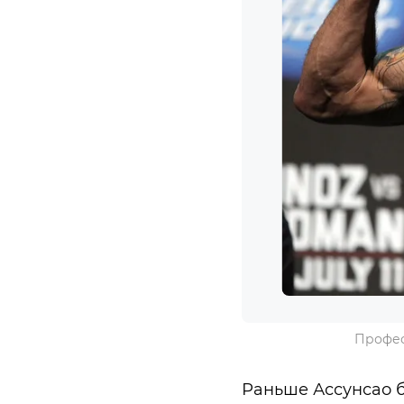
Профес
Раньше Ассунсао б