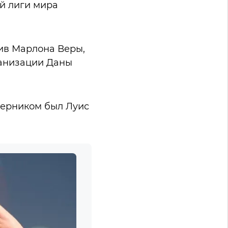
й лиги мира
тив Марлона Веры,
ганизации Даны
перником был Луис