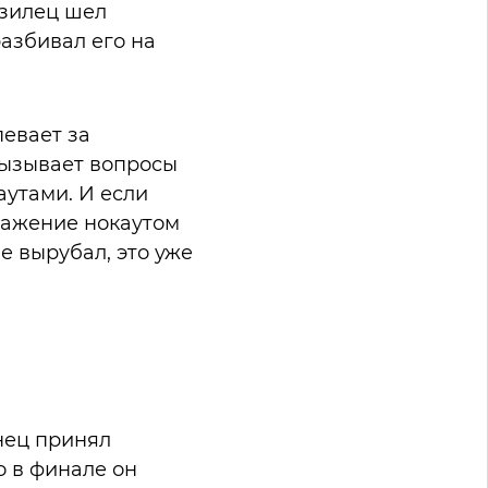
азилец шел
разбивал его на
певает за
Вызывает вопросы
аутами. И если
ражение нокаутом
е вырубал, это уже
нец принял
то в финале он