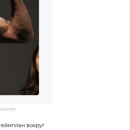
bow.com
геймплан вокруг