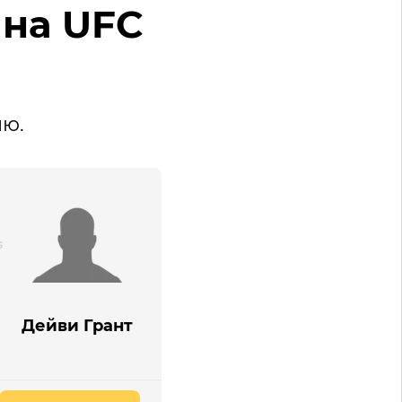
 на UFC
ию.
Дейви Грант