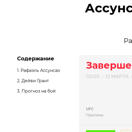
Ассунс
Ра
Содержание
Заверше
1.
Рафаэль Ассунсао
02:00
12 МАРТА
|
2.
Дейви Грант
3.
Прогноз на бой
UFC
Прелимы