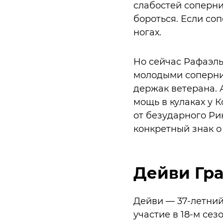
слабостей соперни
бороться. Если соп
ногах.
Но сейчас Рафаэль
молодыми соперник
держак ветерана. 
мощь в кулаках у 
от безударного Ри
конкретный знак о
Дейви Гра
Дейви — 37-летний
участие в 18-м сез