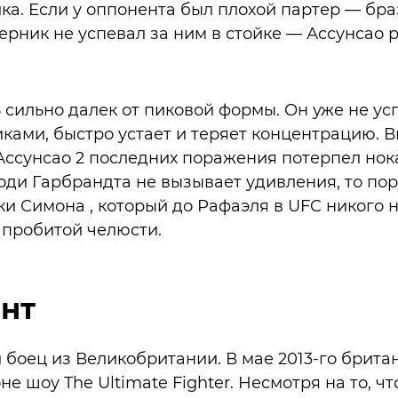
ка. Если у оппонента был плохой партер — бр
ерник не успевал за ним в стойке — Ассунсао 
 сильно далек от пиковой формы. Он уже не ус
ами, быстро устает и теряет концентрацию. 
Ассунсао 2 последних поражения потерпел нок
Коди Гарбрандта не вызывает удивления, то по
ки Симона , который до Рафаэля в UFC никого н
 пробитой челюсти.
нт
 боец из Великобритании. В мае 2013-го брита
оне шоу The Ultimate Fighter. Несмотря на то, ч