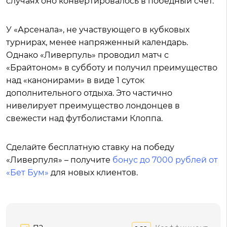
случаях оно конвертировалось в победный счет.
У «Арсенала», не участвующего в кубковых
турнирах, менее напряженный календарь.
Однако «Ливерпуль» проводил матч с
«Брайтоном» в субботу и получил преимущество
над «канонирами» в виде 1 суток
дополнительного отдыха. Это частично
нивелирует преимущество лондонцев в
свежести над футболистами Клоппа.
Сделайте бесплатную ставку на победу
«Ливерпуля» – получите
бонус до 7000 рублей от
«Бет Бум»
для новых клиентов.