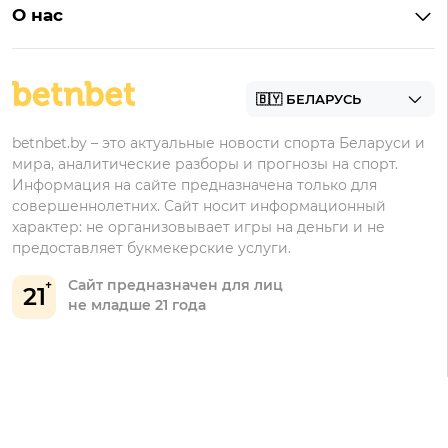
БК для ставок на киберспорт
О нас
Фонбет
Фрибеты
БК для ставок на футбол
Контакты
Винлайн
Промокоды Фонбет
Марафонбет
Бонусы Бетера
betnbet.by – это актуальные новости спорта Беларуси и
Бонусы Винлайн
мира, аналитические разборы и прогнозы на спорт.
Информация на сайте предназначена только для
совершеннолетних. Сайт носит информационный
характер: не организовывает игры на деньги и не
предоставляет букмекерские услуги.
Сайт предназначен для лиц
21
не младше 21 года