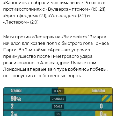
«Канониры» набрали максимальные 15 очков в
противостояниях с «Вулверхэмптоном» (1:0, 2:1),
«Брентфордом» (2:1), «Уотфордом» (3:2) и
«Лестером» (2:0).
Матч против «Лестера» на «Эмирейтс» 13 марта
начался для хозяев поля с быстрого гола Томаса
Парти. Во 2-м тайме «Арсенал» упрочил
преимущество после 11-метрового удара,
реализованного Александром Ляказеттом.
Лондонцы впервые за 4 тура добились победы,
не пропустив в собственные ворота.