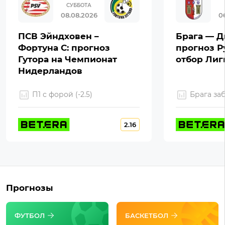
СУББОТА
08.08.2026
0
ПСВ Эйндховен –
Брага — Д
Фортуна С: прогноз
прогноз Р
Гутора на Чемпионат
отбор Ли
Нидерландов
П1 с форой (-2.5)
Брага за
2.16
Прогнозы
ФУТБОЛ
БАСКЕТБОЛ