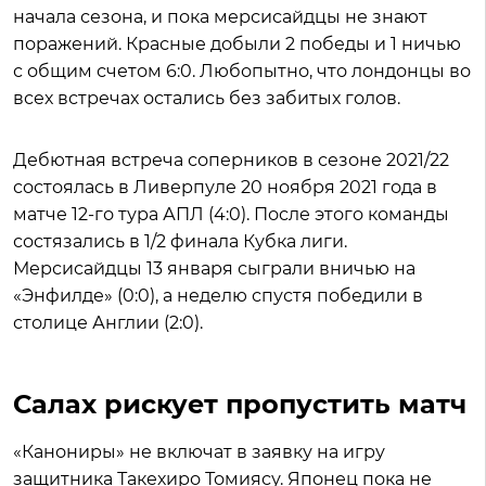
начала сезона, и пока мерсисайдцы не знают
поражений. Красные добыли 2 победы и 1 ничью
с общим счетом 6:0. Любопытно, что лондонцы во
всех встречах остались без забитых голов.
Дебютная встреча соперников в сезоне 2021/22
состоялась в Ливерпуле 20 ноября 2021 года в
матче 12-го тура АПЛ (4:0). После этого команды
состязались в 1/2 финала Кубка лиги.
Мерсисайдцы 13 января сыграли вничью на
«Энфилде» (0:0), а неделю спустя победили в
столице Англии (2:0).
Салах рискует пропустить матч
«Канониры» не включат в заявку на игру
защитника Такехиро Томиясу. Японец пока не