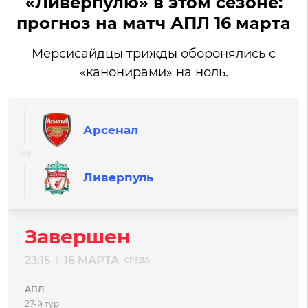
«Ливерпулю» в этом сезоне:
прогноз на матч АПЛ 16 марта
Мерсисайдцы трижды оборонялись с
«канонирами» на ноль.
Арсенал
Ливерпуль
Завершен
23:15
16 МАРТА
|
СРЕДА
АПЛ
27-й тур