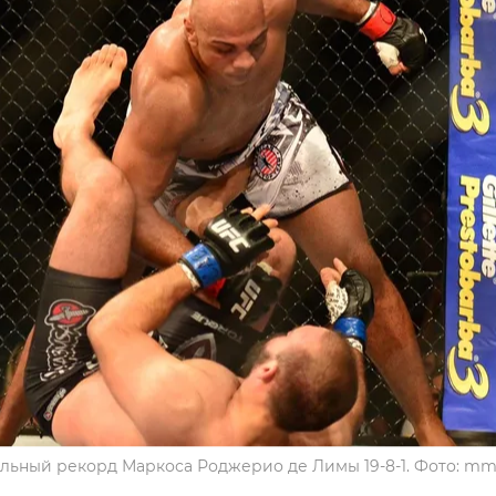
ьный рекорд Маркоса Роджерио де Лимы 19-8-1. Фото: mm