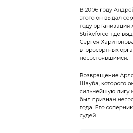
В 2006 году Андре
этого он выдал сер
году организация 
Strikeforce, где в
Сергея Харитонова.
второсортных орган
несостоявшимся.
Возвращение Арлов
Шауба, которого о
сильнейшую лигу м
был признан несос
года. Его соперн
судей.