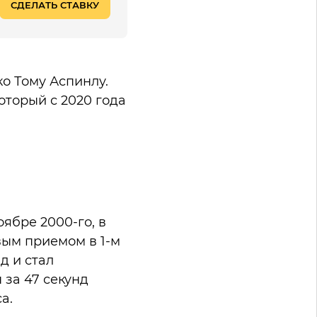
СДЕЛАТЬ СТАВКУ
ко Тому Аспинлу.
оторый с 2020 года
ябре 2000-го, в
вым приемом в 1-м
д и стал
 за 47 секунд
а.