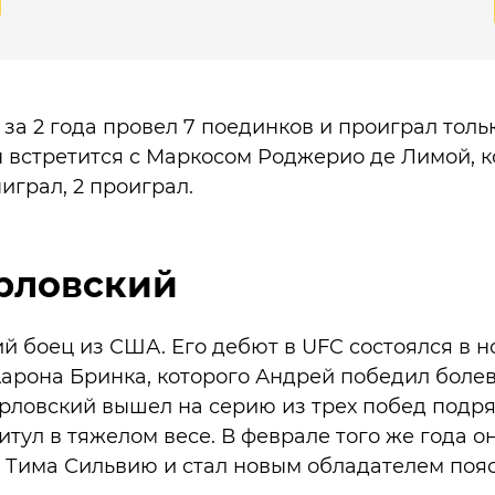
за 2 года провел 7 поединков и проиграл толь
н встретится с Маркосом Роджерио де Лимой, к
ыиграл, 2 проиграл.
рловский
й боец из США. Его дебют в UFC состоялся в но
арона Бринка, которого Андрей победил боле
Арловский вышел на серию из трех побед подря
тул в тяжелом весе. В феврале того же года он
Тима Сильвию и стал новым обладателем пояс