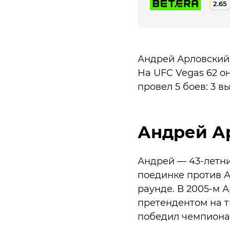
2.65
Андрей Арловский 
На UFC Vegas 62 о
провел 5 боев: 3 в
Андрей А
Андрей — 43-летни
поединке против А
раунде. В 2005-м 
претендентом на ти
победил чемпиона 