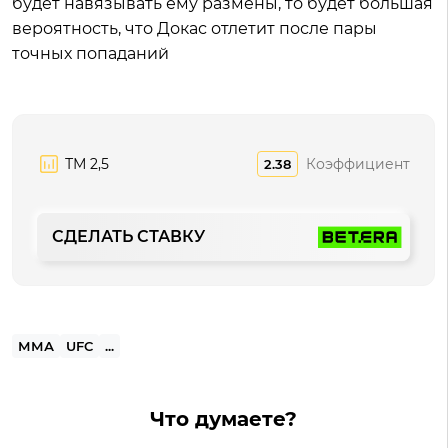
будет навязывать ему размены, то будет большая
вероятность, что Докас отлетит после пары
точных попаданий
ТМ 2,5
Коэффициент
2.38
СДЕЛАТЬ СТАВКУ
ММА
UFC
...
Что думаете?