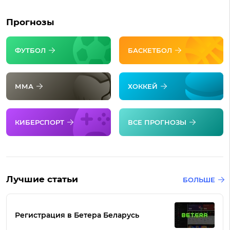
Прогнозы
ФУТБОЛ
БАСКЕТБОЛ
ММА
ХОККЕЙ
КИБЕРСПОРТ
ВСЕ ПРОГНОЗЫ
Лучшие статьи
БОЛЬШЕ
Регистрация в Бетера Беларусь