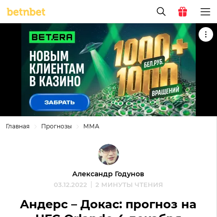
Главная
Прогнозы
ММА
Александр Годунов
03.12.2022
2 МИНУТЫ ЧТЕНИЯ
Андерс – Докас: прогноз на