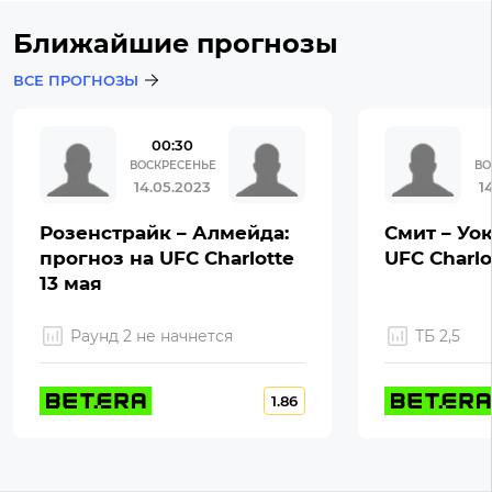
Ближайшие прогнозы
ВСЕ ПРОГНОЗЫ
00:30
ВОСКРЕСЕНЬЕ
ВО
14.05.2023
1
Розенстрайк – Алмейда:
Смит – Уок
прогноз на UFC Charlotte
UFC Charlo
13 мая
Раунд 2 не начнется
ТБ 2,5
1.86