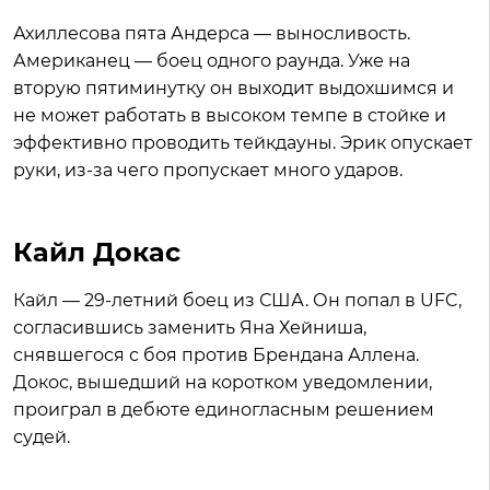
Ахиллесова пята Андерса — выносливость.
Американец — боец одного раунда. Уже на
вторую пятиминутку он выходит выдохшимся и
не может работать в высоком темпе в стойке и
эффективно проводить тейкдауны. Эрик опускает
руки, из-за чего пропускает много ударов.
Кайл Докас
Кайл — 29-летний боец из США. Он попал в UFC,
согласившись заменить Яна Хейниша,
снявшегося с боя против Брендана Аллена.
Докос, вышедший на коротком уведомлении,
проиграл в дебюте единогласным решением
судей.