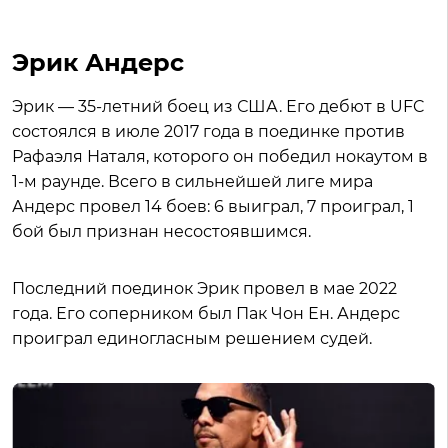
Эрик Андерс
Эрик — 35-летний боец из США. Его дебют в UFC
состоялся в июле 2017 года в поединке против
Рафаэля Наталя, которого он победил нокаутом в
1-м раунде. Всего в сильнейшей лиге мира
Андерс провел 14 боев: 6 выиграл, 7 проиграл, 1
бой был признан несостоявшимся.
Последний поединок Эрик провел в мае 2022
года. Его соперником был Пак Чон Ен. Андерс
проиграл единогласным решением судей.