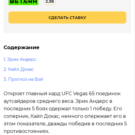
2.38
СДЕЛАТЬ СТАВКУ
Содержание
1.
Эрик Андерс
2.
Кайл Докас
3.
Прогноз на бой
Откроет главный кард UFC Vegas 65 поединок
аутсайдеров среднего веса. Эрик Андерс в
последних 5 боях одержал только 1 победу. Его
соперник, Кайл Докас, немного опережает его в
этом показателе, дважды победив в последних 5
противостояниях.