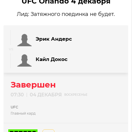
UFC Orlando 4 декабря
Лид: Затяжного поединка не будет.
Эрик Андерс
Кайл Докос
Завершен
07:30
04 ДЕКАБРЯ
|
ВОСКРЕСЕНЬЕ
UFC
Главный кард