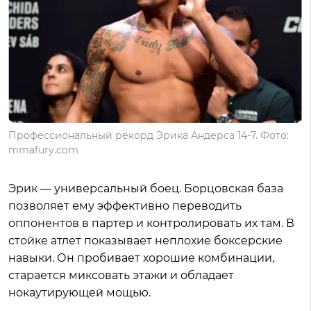
Профессиональный рекорд Эрика Андерса 14-7. Фото:
mmafury.com
Эрик — универсальный боец. Борцовская база
позволяет ему эффективно переводить
оппонентов в партер и контролировать их там. В
стойке атлет показывает неплохие боксерские
навыки. Он пробивает хорошие комбинации,
старается миксовать этажи и обладает
нокаутирующей мощью.