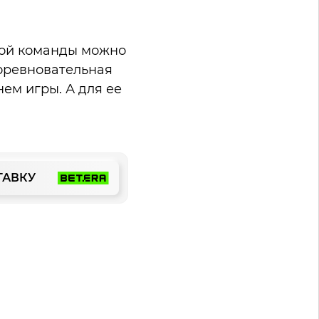
ской команды можно
Соревновательная
ем игры. А для ее
ТАВКУ