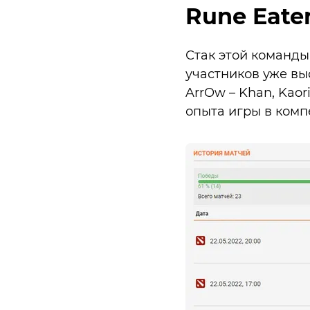
Rune Eate
Стак этой команды
участников уже вы
ArrOw – Khan, Kaor
опыта игры в комп