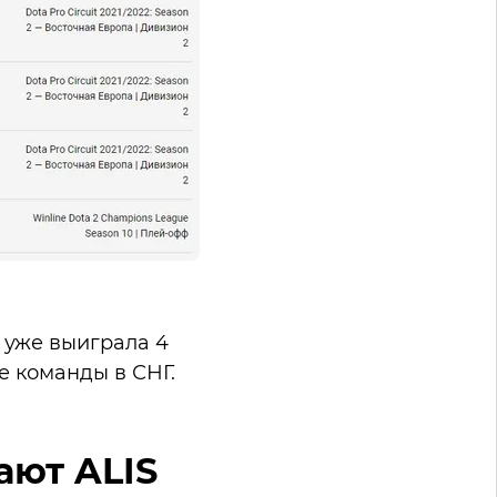
 уже выиграла 4
е команды в СНГ.
ают ALIS