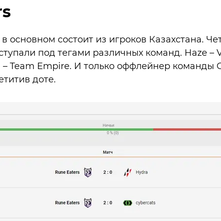
rs
 в основном состоит из игроков Казахстана. Че
ступали под тегами различных команд. Haze – V
i – Team Empire. И только оффлейнер команды 
етитив доте.